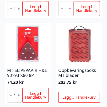
FUGEBLAD
MT
antall
SLIPEPAPIR
Legg I
Legg I
H&L
Handlekurv
Handlekurv
93x93
K240
8P
antall
MT SLIPEPAPIR H&L
Oppbevaringsboks
93×93 K80 8P
MT blader
74,20
kr
203,75
kr
MT
SLIPEPAPIR
Legg I
H&L
Handlekurv
Legg I Handlekurv
93x93
K80
8P