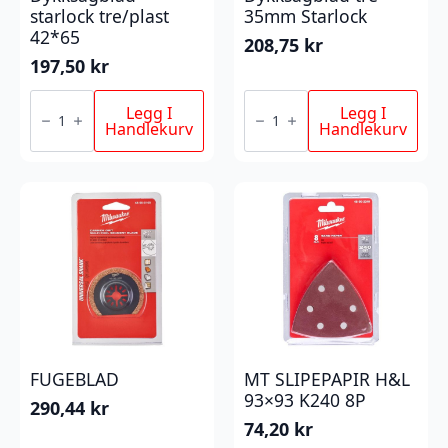
starlock tre/plast
35mm Starlock
42*65
208,75
kr
197,50
kr
Dykksagblad
Dykksagblad
starlock
tre
Legg I
Legg I
tre/plast
35mm
Handlekurv
Handlekurv
42*65
Starlock
antall
antall
FUGEBLAD
MT SLIPEPAPIR H&L
93×93 K240 8P
290,44
kr
74,20
kr