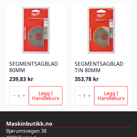
antall
SEGMENTSAGBLAD
SEGMENTSAGBLAD
80MM
TiN 80MM
239,83
kr
353,78
kr
SEGMENTSAGBLAD
SEGMENTSAGBLAD
80MM
TiN
Legg I
Legg I
antall
80MM
Handlekurv
Handlekurv
antall
Maskinbutikk.no
Bjørumsvegen 38