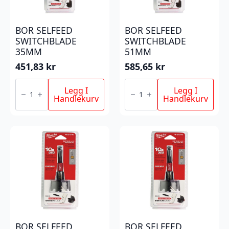
BOR SELFEED
BOR SELFEED
SWITCHBLADE
SWITCHBLADE
35MM
51MM
451,83
kr
585,65
kr
BOR
BOR
SELFEED
SELFEED
Legg I
Legg I
SWITCHBLADE
SWITCHBLADE
Handlekurv
Handlekurv
35MM
51MM
antall
antall
BOR SELFEED
BOR SELFEED