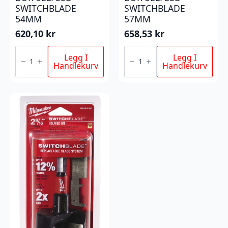
SWITCHBLADE
SWITCHBLADE
54MM
57MM
620,10
kr
658,53
kr
BOR
BOR
SELFEED
SELFEED
Legg I
Legg I
SWITCHBLADE
SWITCHBLADE
Handlekurv
Handlekurv
54MM
57MM
antall
antall