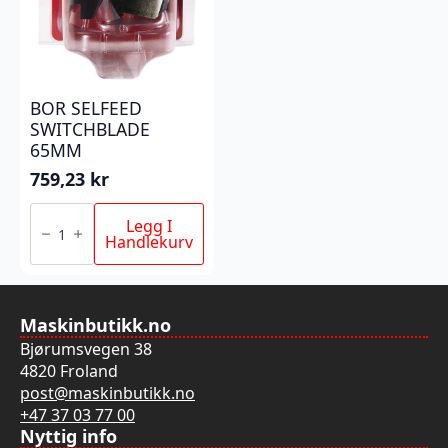
BOR SELFEED
SWITCHBLADE
65MM
759,23
kr
BOR
SELFEED
Legg I
SWITCHBLADE
Handlekurv
65MM
antall
Maskinbutikk.no
Bjørumsvegen 38
4820 Froland
post@maskinbutikk.no
+47 37 03 77 00
Nyttig info