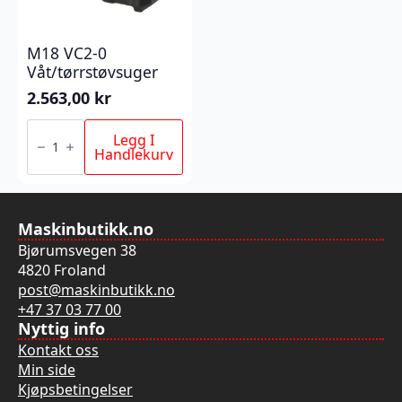
M18 VC2-0
Våt/tørrstøvsuger
2.563,00
kr
M18
VC2-
Legg I
0
Handlekurv
Våt/tørrstøvsuger
antall
Maskinbutikk.no
Bjørumsvegen 38
4820 Froland
post@maskinbutikk.no
+47 37 03 77 00
Nyttig info
Kontakt oss
Min side
Kjøpsbetingelser