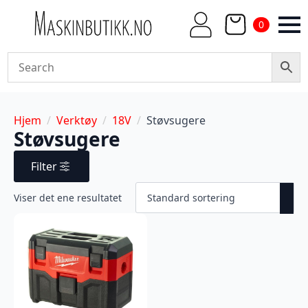
0
Hjem
Verktøy
18V
Støvsugere
Støvsugere
Filter
Viser det ene resultatet