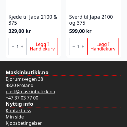
Kjede til Japa 2100 &
Sverd til Japa 2100
375
og 375
329,00
kr
599,00
kr
Kjede
Sverd
til
til
Legg I
Legg I
Japa
Japa
Handlekurv
Handlekurv
2100
2100
&
og
375
375
antall
antall
Maskinbutikk.no
Bjørumsvegen 38
4820 Froland
post@maskinbutikk.no
+47 37 03 77 00
Nyttig info
Kontakt oss
Min side
Kjøpsbetingelser