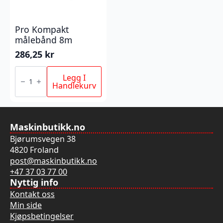
Pro Kompakt
målebånd 8m
286,25
kr
Pro
Kompakt
Legg I
målebånd
Handlekurv
8m
antall
Maskinbutikk.no
Bjørumsvegen 38
4820 Froland
post@maskinbutikk.no
+47 37 03 77 00
Nyttig info
Kontakt oss
Min side
Kjøpsbetingelser