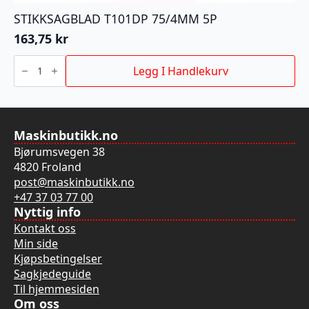
STIKKSAGBLAD T101DP 75/4MM 5P
163,75
kr
STIKKSAGBLAD
T101DP
Legg I Handlekurv
75/4MM
5P
antall
Maskinbutikk.no
Bjørumsvegen 38
4820 Froland
post@maskinbutikk.no
+47 37 03 77 00
Nyttig info
Kontakt oss
Min side
Kjøpsbetingelser
Sagkjedeguide
Til hjemmesiden
Om oss