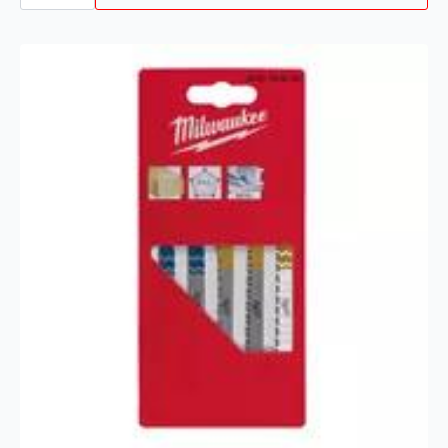
150MM
antall