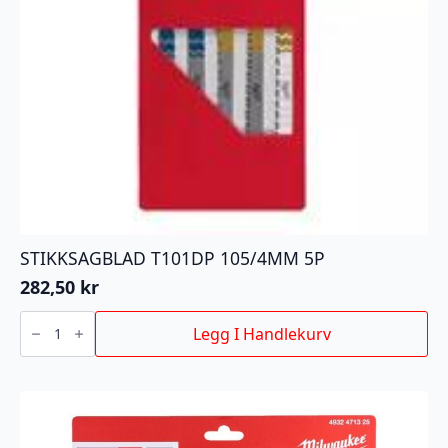
STIKKSAGBLAD T101DP 105/4MM 5P
282,50
kr
STIKKSAGBLAD
T101DP
Legg I Handlekurv
105/4MM
5P
antall