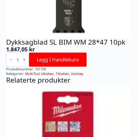
Dykksagblad SL BIM WM 28*47 10pk
1.847,05
kr
Dykksagblad
SL
Legg I Handlekurv
BIM
WM
Produktnummer:
101159
28*47
Kategorier:
MultiTool tilbehør
,
Tilbehør
,
Verktøy
10pk
Relaterte produkter
antall