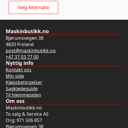
Dette
Velg Alternativ
produktet
har
flere
varianter.
Maskinbutikk.no
Alternativene
Bjørumsvegen 38
kan
4820 Froland
velges
post@maskinbutikk.no
på
+47 37 03 77 00
produktsiden
Nyttig info
Kontakt oss
Min side
Kjøpsbetingelser
Sagkjedeguide
Til hjemmesiden
Om oss
Maskinbutikk.no
To salg & Service AS
Org: 971 506 857
Bjørumsvegen 38