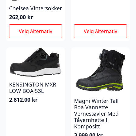
Chelsea Vintersokker
262,00
kr
Dette
Dette
Velg Alternativ
Velg Alternativ
produktet
produktet
har
har
flere
flere
varianter.
varianter.
Alternativene
Alternativene
kan
kan
velges
velges
på
på
KENSINGTON MXR
produktsiden
produktsiden
LOW BOA S3L
2.812,00
kr
Magni Winter Tall
Boa Vannette
Vernestøvler Med
Tåvernhette I
Kompositt
3.999,00
kr