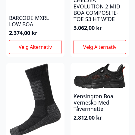
CHELSEA
EVOLUTION 2 MID
BOA COMPOSITE-
BARCODE MXRL
TOE S3 HT WIDE
LOW BOA
3.062,00
kr
2.374,00
kr
Dette
Dette
Velg Alternativ
Velg Alternativ
produktet
produktet
har
har
flere
flere
varianter.
varianter.
Alternativene
Alternativene
kan
kan
velges
velges
Kensington Boa
på
på
Vernesko Med
produktsiden
produktsiden
Tåvernhette
2.812,00
kr