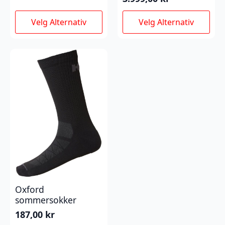
Dette
Dette
Velg Alternativ
Velg Alternativ
produktet
produktet
har
har
flere
flere
varianter.
varianter.
Alternativene
Alternativene
kan
kan
velges
velges
på
på
produktsiden
produktsiden
Oxford
sommersokker
187,00
kr