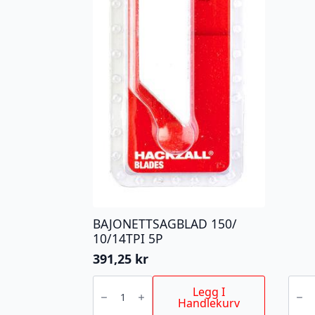
BAJONETTSAGBLAD 150/
10/14TPI 5P
391,25
kr
BAJONETTSAGBLAD
VATE
150/
BACK
Legg I
10/14TPI
60CM
Handlekurv
5P
antall