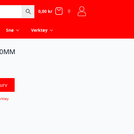
0
0,00
kr
Snø
Verktøy
80MM
urv
rktøy