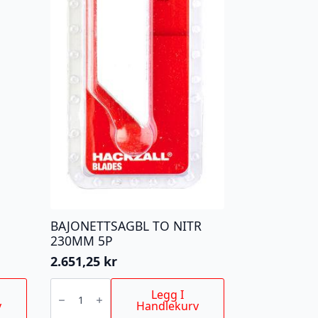
BAJONETTSAGBL TO NITR
230MM 5P
2.651,25
kr
BAJONETTSAGBL
TO
Legg I
NITR
v
Handlekurv
230MM