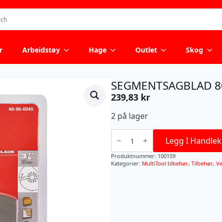
r
Arbeidstøy
Hage
Outlet
Skog
SEGMENTSAGBLAD 
239,83
kr
2 på lager
SEGMENTSAGBLAD
80MM
Legg I Handlek
antall
Produktnummer:
100159
Kategorier:
MultiTool tilbehør
,
Tilbehør
,
Ve