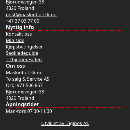
Bjørumsvegen 38
4820 Froland
post@maskinbutikk.no
+47 37 03 77 00
Nyttig info
Kontakt oss
Min side
Kjøpsbetingelser
Sagkjedeguide
Til hjemmesiden
Om oss
Maskinbutikk.no
To salg & Service AS
Org: 971 506 857
Bjørumsvegen 38
4820 Froland
Åpningstider
Man-tors 07.30-11.30
Utviklet av Digipos AS