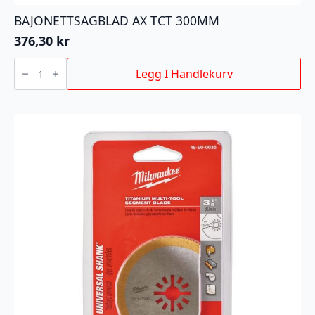
BAJONETTSAGBLAD AX TCT 300MM
376,30
kr
BAJONETTSAGBLAD
AX
Legg I Handlekurv
TCT
300MM
antall