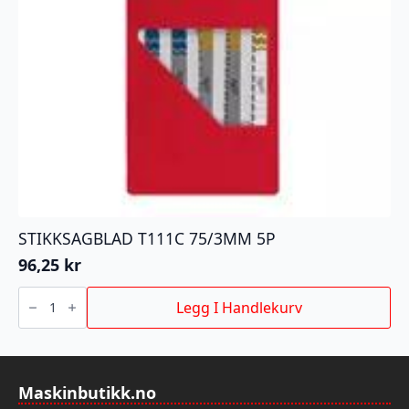
STIKKSAGBLAD T111C 75/3MM 5P
96,25
kr
STIKKSAGBLAD
T111C
Legg I Handlekurv
75/3MM
5P
antall
Maskinbutikk.no