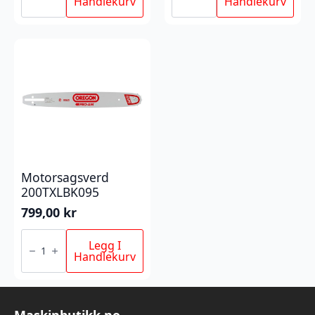
Handlekurv
Handlekurv
Motorsagsverd
200TXLBK095
799,00
kr
Motorsagsverd
200TXLBK095
Legg I
antall
Handlekurv
Maskinbutikk.no