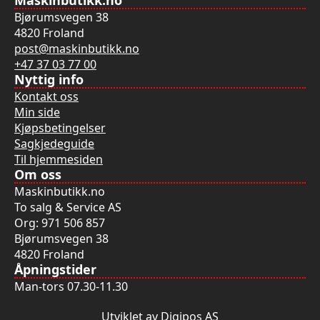
Bjørumsvegen 38
4820 Froland
post@maskinbutikk.no
+47 37 03 77 00
Nyttig info
Kontakt oss
Min side
Kjøpsbetingelser
Sagkjedeguide
Til hjemmesiden
Om oss
Maskinbutikk.no
To salg & Service AS
Org: 971 506 857
Bjørumsvegen 38
4820 Froland
Åpningstider
Man-tors 07.30-11.30
Utviklet av Digipos AS