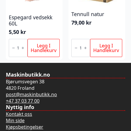
Tennull natur
Espegard vedsekk
79,00
kr
60L
5,50
kr
Espegard
Tennull
vedsekk
natur
Legg I
Legg I
60L
antall
Handlekurv
Handlekurv
antall
Maskinbutikk.no
Bjørumsvegen 38
4820 Froland
post@maskinbutikk.no
+47 37 03 77 00
Nyttig info
Kontakt oss
Min side
Kjøpsbetingelser