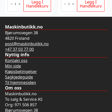
91VXL062E
pr
Legg I
Legg I
antall
ledd
Handlekurv
Handlekurv
91R
antall
Maskinbutikk.no
Bjørumsvegen 38
4820 Froland
post@maskinbutikk.no
+47 37 03 77 00
Nyttig info
Kontakt oss
Min side
Kjøpsbetingelser
Sagkjedeguide
Til hjemmesiden
Om oss
Maskinbutikk.no
To salg & Service AS
Org: 971 506 857
Bjørumsvegen 38