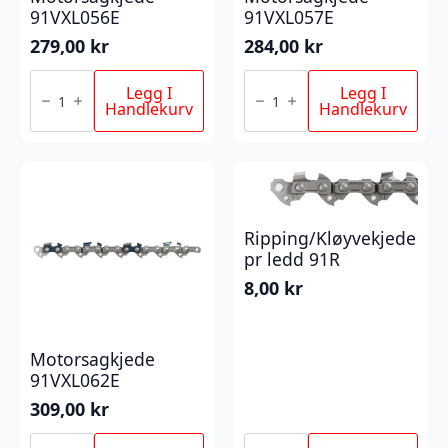
91VXL056E
91VXL057E
279,00
kr
284,00
kr
Motorsagkjede
Motorsagkjede
91VXL056E
91VXL057E
Legg I
Legg I
antall
antall
Handlekurv
Handlekurv
Ripping/Kløyvekjede
pr ledd 91R
8,00
kr
Motorsagkjede
91VXL062E
309,00
kr
Motorsagkjede
Ripping/Kløyvekjede