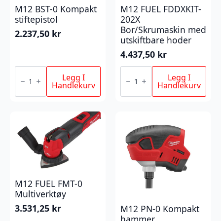
M12 BST-0 Kompakt
M12 FUEL FDDXKIT-
stiftepistol
202X
Bor/Skrumaskin med
2.237,50
kr
utskiftbare hoder
4.437,50
kr
M12
M12
BST-
FUEL
Legg I
Legg I
0
FDDXKIT-
Handlekurv
Handlekurv
Kompakt
202X
stiftepistol
Bor/Skrumaskin
antall
med
utskiftbare
hoder
antall
M12 FUEL FMT-0
Multiverktøy
3.531,25
kr
M12 PN-0 Kompakt
hammer