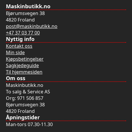
Maskinbutikk.no
Bjørumsvegen 38
4820 Froland
post@maskinbutikk.no
+47 37 03 77 00
Nyttig info
Kontakt oss
Min side
Kjøpsbetingelser
Sagkjedeguide
Til hjemmesiden
Om oss
Maskinbutikk.no
To salg & Service AS
Org: 971 506 857
Bjørumsvegen 38
4820 Froland
Åpningstider
Man-tors 07.30-11.30