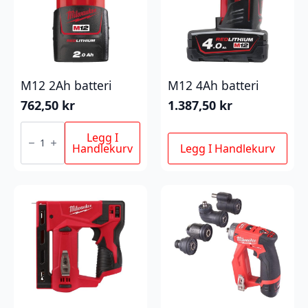
M12 2Ah batteri
M12 4Ah batteri
762,50
kr
1.387,50
kr
M12
2Ah
Legg I
batteri
Handlekurv
Legg I Handlekurv
antall