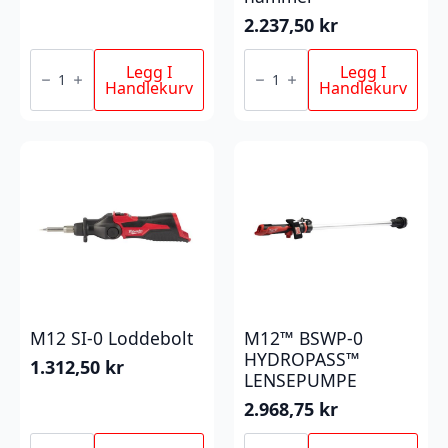
2.237,50
kr
M12
M12
FUEL
PN-
Legg I
Legg I
FMT-
0
Handlekurv
Handlekurv
0
Kompakt
Multiverktøy
hammer
antall
antall
M12 SI-0 Loddebolt
M12™ BSWP-0
HYDROPASS™
1.312,50
kr
LENSEPUMPE
2.968,75
kr
M12
M12™