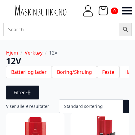
0
Hjem
Verktøy
12V
12V
Batteri og lader
Boring/Skruing
Feste
Hag
Filter
Viser alle 9 resultater