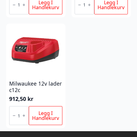
SI-
BSWP-
Legg I
Legg I
0
0
Handlekurv
Handlekurv
Loddebolt
HYDROPASS™
antall
LENSEPUMPE
antall
Milwaukee 12v lader
c12c
912,50
kr
Milwaukee
12v
Legg I
lader
Handlekurv
c12c
antall