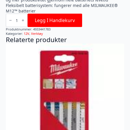
Fleksibelt batterisystem: fungerer med alle MILWAUKEE®
M12™ batterier
M12
PCG
Legg I Handlekurv
310C-
0
Produktnummer:
4933441783
antall
Kategorier:
12V
,
Verktøy
Relaterte produkter