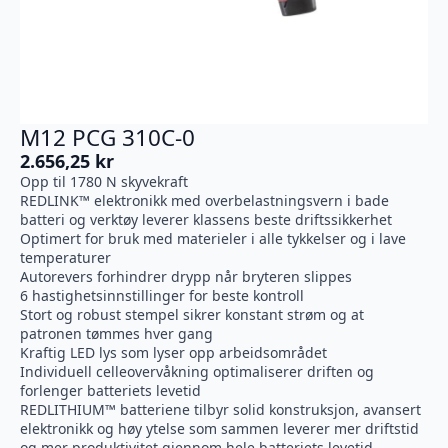
M12 PCG 310C-0
2.656,25
kr
Opp til 1780 N skyvekraft
REDLINK™ elektronikk med overbelastningsvern i bade
batteri og verktøy leverer klassens beste driftssikkerhet
Optimert for bruk med materieler i alle tykkelser og i lave
temperaturer
Autorevers forhindrer drypp når bryteren slippes
6 hastighetsinnstillinger for beste kontroll
Stort og robust stempel sikrer konstant strøm og at
patronen tømmes hver gang
Kraftig LED lys som lyser opp arbeidsområdet
Individuell celleovervåkning optimaliserer driften og
forlenger batteriets levetid
REDLITHIUM™ batteriene tilbyr solid konstruksjon, avansert
elektronikk og høy ytelse som sammen leverer mer driftstid
og mer produktivitet gjennom hele batteriets levetid