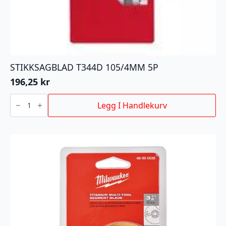
STIKKSAGBLAD T344D 105/4MM 5P
196,25
kr
STIKKSAGBLAD
T344D
Legg I Handlekurv
105/4MM
5P
antall