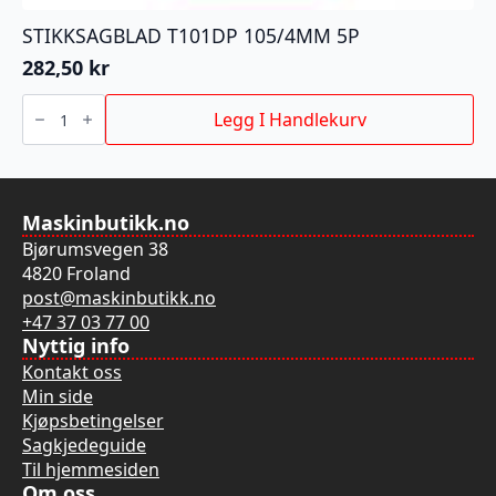
STIKKSAGBLAD T101DP 105/4MM 5P
282,50
kr
STIKKSAGBLAD
T101DP
Legg I Handlekurv
105/4MM
5P
antall
Maskinbutikk.no
Bjørumsvegen 38
4820 Froland
post@maskinbutikk.no
+47 37 03 77 00
Nyttig info
Kontakt oss
Min side
Kjøpsbetingelser
Sagkjedeguide
Til hjemmesiden
Om oss