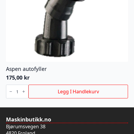
Aspen autofyller
175,00
kr
Aspen
autofyller
Legg I Handlekurv
antall
Maskinbutikk.no
Bjørumsvegen 38
4820 Froland