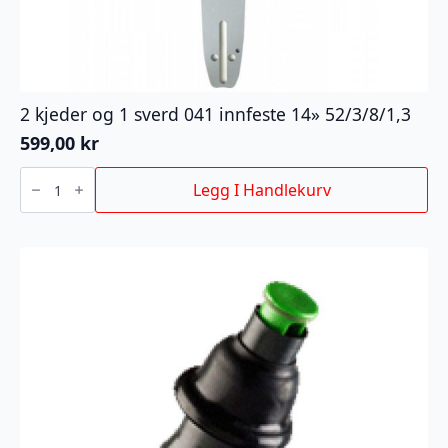
2 kjeder og 1 sverd 041 innfeste 14» 52/3/8/1,3
599,00
kr
2
kjeder
Legg I Handlekurv
og
1
sverd
041
innfeste
14''
52/3/8/1,3
antall