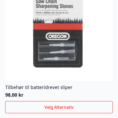
Tilbehør til batteridrevet sliper
98,00
kr
Dette
Velg Alternativ
produktet
har