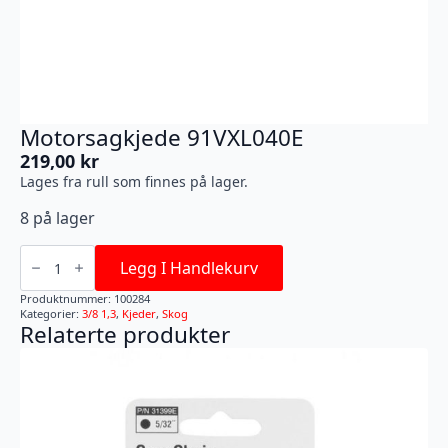
Motorsagkjede 91VXL040E
219,00
kr
Lages fra rull som finnes på lager.
8 på lager
Motorsagkjede
91VXL040E
Legg I Handlekurv
antall
Produktnummer:
100284
Kategorier:
3/8 1,3
,
Kjeder
,
Skog
Relaterte produkter