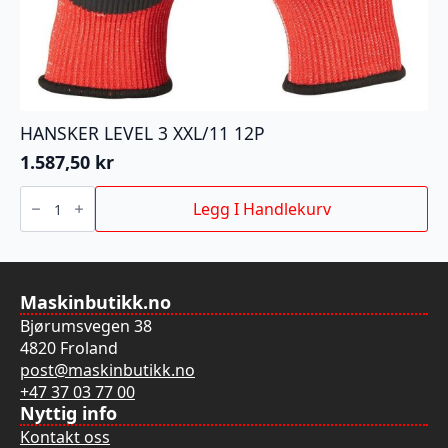
HANSKER LEVEL 3 XXL/11 12P
1.587,50
kr
HANSKER
LEVEL
Legg I Handlekurv
3
XXL/11
12P
antall
Maskinbutikk.no
Bjørumsvegen 38
4820 Froland
post@maskinbutikk.no
+47 37 03 77 00
Nyttig info
Kontakt oss