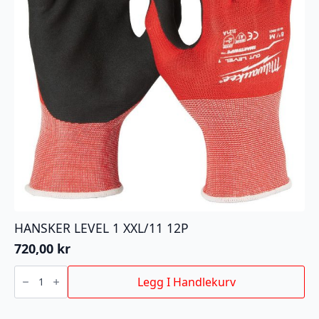
HANSKER LEVEL 1 XXL/11 12P
720,00
kr
HANSKER
LEVEL
Legg I Handlekurv
1
XXL/11
12P