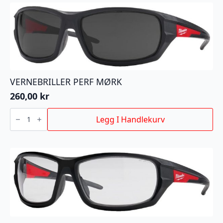
antall
VERNEBRILLER PERF MØRK
260,00
kr
VERNEBRILLER
PERF
Legg I Handlekurv
MØRK
antall