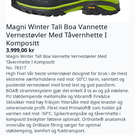
Magni Winter Tall Boa Vannette
Vernestøvler Med Tåvernhette I
Kompositt
3.999,00
kr
Magni Winter Tall Boa Vannette Vernestøvler Med
Tåvernhette I Kompositt
No. 78317
High Five! Vår beste vinterstøvel designet for bruk i de mest
ekstreme værforholdene ned mot -50°C! Varm, vanntett og
pustende vernestøvel med bred lest og god passform.
BOA® strammesystem gjør det enkelt å ta av og på støvlene.
PU støtdempende mellomsåle og Vibram® Fire&Ice
Sklisikker med høy friksjon Yttersåle med dype knaster og
selvrensende profil. Fôret med Primaloft® som holder på
varmen ned mot -50°C. Spikertrampsåle og tåvernhette i
kompositt beskytter føttene optimalt. Ortholite® anatomisk
innersåle og DriBlaze fôring sørger for optimal
støtdemping, komfort og fukttransport.