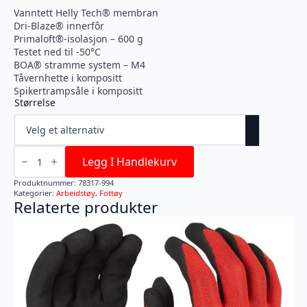
Vanntett Helly Tech® membran
Dri-Blaze® innerfôr
Primaloft®-isolasjon – 600 g
Testet ned til -50°C
BOA® stramme system – M4
Tåvernhette i kompositt
Spikertrampsåle i kompositt
Størrelse
Magni
Winter
Legg I Handlekurv
Tall
Boa
Produktnummer:
78317-994
Vannette
Kategorier:
Arbeidstøy
,
Fottøy
Vernestøvler
Relaterte produkter
Med
Tåvernhette
I
Kompositt
antall