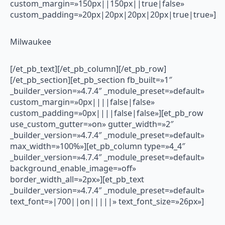
custom_margin=»150px||150px||true|false»
custom_padding=»20px|20px|20px|20px|true|true»]
Milwaukee
[/et_pb_text][/et_pb_column][/et_pb_row]
[/et_pb_section][et_pb_section fb_built=»1″
_builder_version=»4.7.4″ _module_preset=»default»
custom_margin=»0px||||false|false»
custom_padding=»0px||||false|false»][et_pb_row
use_custom_gutter=»on» gutter_width=»2″
_builder_version=»4.7.4″ _module_preset=»default»
max_width=»100%»][et_pb_column type=»4_4″
_builder_version=»4.7.4″ _module_preset=»default»
background_enable_image=»off»
border_width_all=»2px»][et_pb_text
_builder_version=»4.7.4″ _module_preset=»default»
text_font=»|700||on|||||» text_font_size=»26px»]