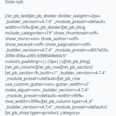
Siste nytt
[/et_pb_text][et_pb_divider divider_weight=»2px»
_builder_version=»4.7.4″ _module_preset=»default»
width=»15%»][/et_pb_divider][et_pb_blog
include_categories=»19″ show_thumbnail=»off»
show_more=»on» show_author=»off»
show_excerpt=»off» show_pagination=»off»
_builder_version=»4.7.4″ _module_preset=»d657e03c-
209d-456a-a365-6398564b64c5″
custom_padding=»|||0px||»][/et_pb_blog]
[/et_pb_column][/et_pb_row][/et_pb_section]
[et_pb_section fb_built=»1″ _builder_version=»4.7.4″
_module_preset=»default»][et_pb_row
use_custom_gutter=»on» gutter_width=»2″
make_equal=»on» _builder_version=»4.7.4″
_module_preset=»default» width=»90%»
max_width=»99%»][et_pb_column type=»4_4″
_builder_version=»4.7.4″ _module_preset=»default»]
[et_pb_shop type=»product_category»