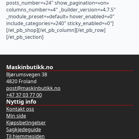
posts_number=»24″ show_pagination=»on»
columns_number=»4″ _builder_version=»4.7.5″
_module_preset=»default» hover_enabled=»0″
include_categories=»240″ sticky_enabled=»0″]
[/et_pb_shop][/et_pb_column][/et_pb_row]
[/et_pb_section]
Maskinbutikk.no
Bjørumsvegen 38
4820 Froland
post@maskinbutikk.no
+47 37 03 77 00
Nyttig info
Kontakt oss
Min side
Kjøpsbetingelser
Sagkjedeguide
Til hjemmesiden