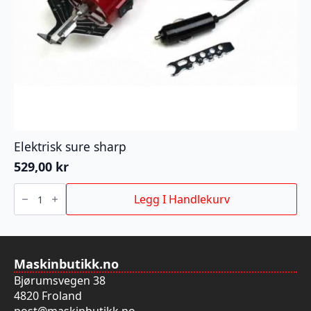
Elektrisk sure sharp
529,00
kr
Elektrisk
sure
Legg I Handlekurv
sharp
antall
Maskinbutikk.no
Bjørumsvegen 38
4820 Froland