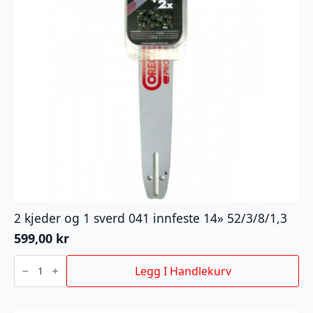
2 kjeder og 1 sverd 041 innfeste 14» 52/3/8/1,3
599,00
kr
2
kjeder
Legg I Handlekurv
og
1
sverd
041