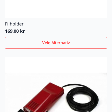
Filholder
169,00
kr
Dette
Velg Alternativ
produktet
har
flere
varianter.
Alternativene
kan
velges
på
produktsiden