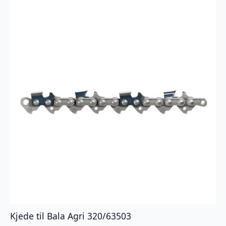
innfeste
14''
52/3/8/1,3
antall
Kjede til Bala Agri 320/63503