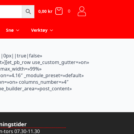
0
0,00
kr
Snø
Verktøy
||0px||true|false»
nt»][et_pb_row use_custom_gutter=»on»
» max_width=»99%»
sion=»4.16″ _module_preset=»default»
tion=»on» columns_number=»4″
eme_builder_area=»post_content»
ningstider
-tors 07.30-11.30