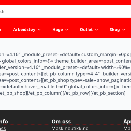
r
Arbeidstøy
Hage
Outlet
Skog
rsion=»4.16″ _module_preset=»default» custom_margin=»0px
global_colors_info=»{}» theme_builder_area=»post_conte
der_version=»4.16″ _module_preset=»default» width=»90%
rea=»post_content»][et_pb_column type=»4_4″ _builder_ver
area=»post_content»][et_pb_shop type=»sale» show_pagina
t=»default» hover_enabled=»0″ global_colors_info=»{}» th
et_pb_shop][/et_pb_column][/et_pb_row][/et_pb_section]
info
Om oss
Åp
oss
Maskinbutikk.no
Man