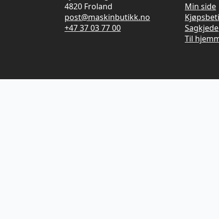
4820 Froland
Min side
post@maskinbutikk.no
Kjøpsbet
+47 37 03 77 00
Sagkjede
Til hjem