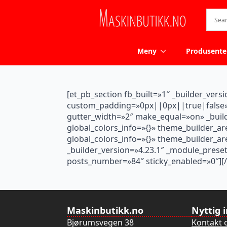
Meny
Produsente
[et_pb_section fb_built=»1″ _builder_ve
custom_padding=»0px||0px||true|false» 
gutter_width=»2″ make_equal=»on» _buil
global_colors_info=»{}» theme_builder_a
global_colors_info=»{}» theme_builder_
_builder_version=»4.23.1″ _module_prese
posts_number=»84″ sticky_enabled=»0″][/
Maskinbutikk.no
Nyttig 
Bjørumsvegen 38
Kontakt 