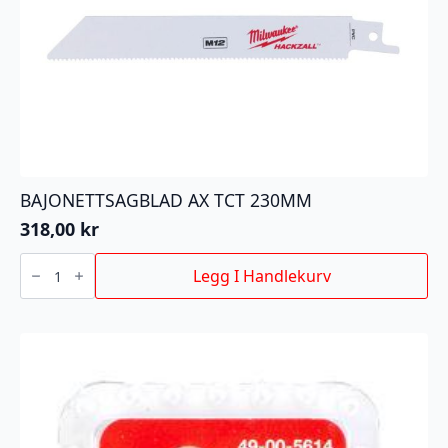
BAJONETTSAGBLAD AX TCT 230MM
318,00
kr
BAJONETTSAGBLAD
AX
Legg I Handlekurv
TCT
230MM
antall