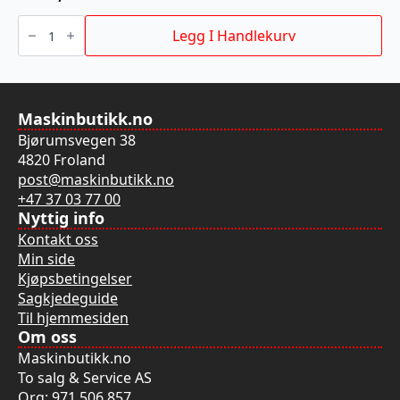
VATER
BACKBONE
Legg I Handlekurv
60CM
antall
Maskinbutikk.no
Bjørumsvegen 38
4820 Froland
post@maskinbutikk.no
+47 37 03 77 00
Nyttig info
Kontakt oss
Min side
Kjøpsbetingelser
Sagkjedeguide
Til hjemmesiden
Om oss
Maskinbutikk.no
To salg & Service AS
Org: 971 506 857