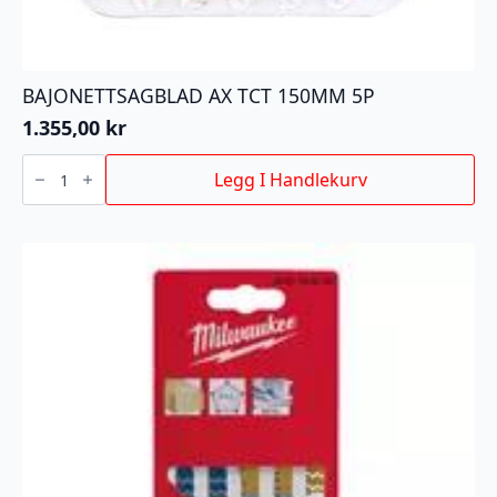
BAJONETTSAGBLAD AX TCT 150MM 5P
1.355,00
kr
BAJONETTSAGBLAD
AX
Legg I Handlekurv
TCT
150MM
5P
antall