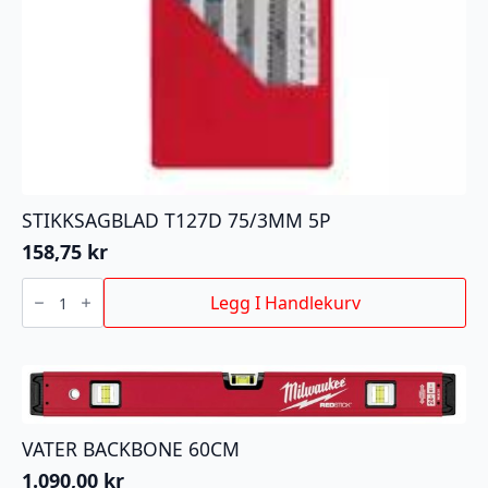
STIKKSAGBLAD T127D 75/3MM 5P
158,75
kr
STIKKSAGBLAD
T127D
Legg I Handlekurv
75/3MM
5P
antall
VATER BACKBONE 60CM
1.090,00
kr