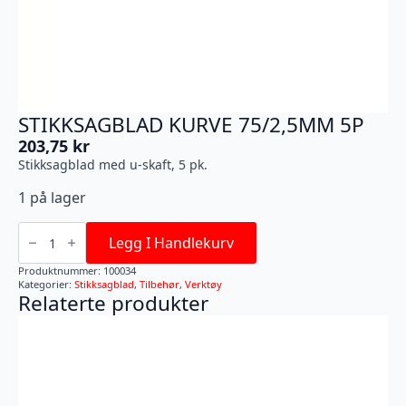
STIKKSAGBLAD KURVE 75/2,5MM 5P
203,75
kr
Stikksagblad med u-skaft, 5 pk.
1 på lager
STIKKSAGBLAD
KURVE
Legg I Handlekurv
75/2,5MM
5P
Produktnummer:
100034
antall
Kategorier:
Stikksagblad
,
Tilbehør
,
Verktøy
Relaterte produkter