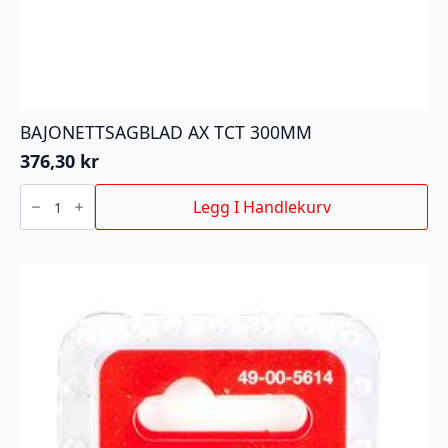
BAJONETTSAGBLAD AX TCT 300MM
376,30
kr
BAJONETTSAGBLAD
AX
Legg I Handlekurv
TCT
300MM
antall