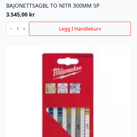
BAJONETTSAGBL TO NITR 300MM 5P
3.545,00
kr
BAJONETTSAGBL
TO
Legg I Handlekurv
NITR
300MM
5P
antall