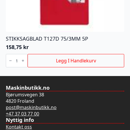
STIKKSAGBLAD T127D 75/3MM 5P
158,75
kr
STIKKSAGBLAD
T127D
Legg I Handlekurv
75/3MM
5P
antall
Maskinbutikk.no
Bjørumsvegen 38
4820 Froland
post@maskinbutikk.no
+47 37 03 77 00
Nyttig info
Kontakt oss