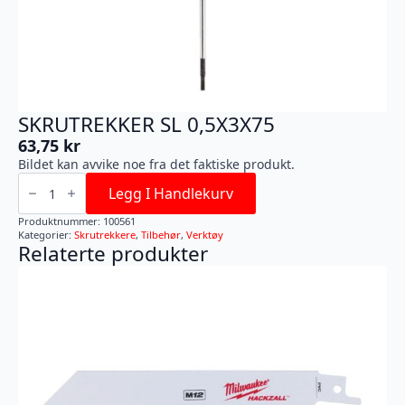
SKRUTREKKER SL 0,5X3X75
63,75
kr
Bildet kan avvike noe fra det faktiske produkt.
SKRUTREKKER
SL
Legg I Handlekurv
0,5X3X75
antall
Produktnummer:
100561
Kategorier:
Skrutrekkere
,
Tilbehør
,
Verktøy
Relaterte produkter