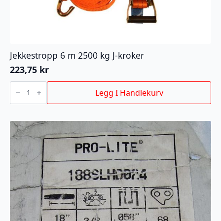
Jekkestropp 6 m 2500 kg J-kroker
223,75
kr
Jekkestropp
6
Legg I Handlekurv
m
2500
kg
J-
kroker
antall