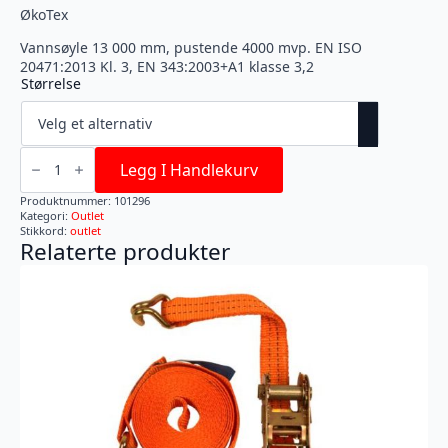
ØkoTex
Vannsøyle 13 000 mm, pustende 4000 mvp. EN ISO
20471:2013 Kl. 3, EN 343:2003+A1 klasse 3,2
Størrelse
HALTEN
EXTREME
Legg I Handlekurv
EN20471
KLASSE
Produktnummer:
101296
3
Kategori:
Outlet
GUL/SVART
Stikkord:
outlet
antall
Relaterte produkter