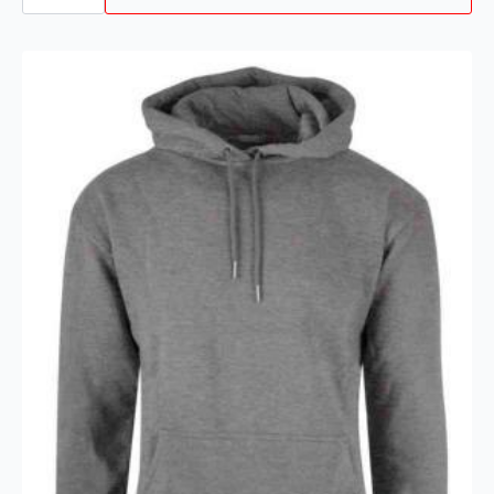
SL
9205
BOA
S1P
SRC
GRØNN
antall