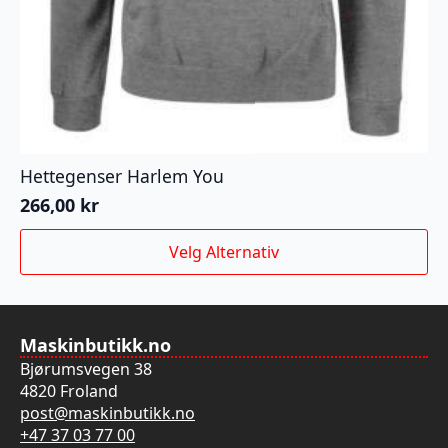
Hettegenser Harlem You
266,00
kr
Dette
Velg Alternativ
produktet
har
flere
varianter.
Maskinbutikk.no
Alternativene
Bjørumsvegen 38
kan
4820 Froland
velges
post@maskinbutikk.no
på
+47 37 03 77 00
produktsiden