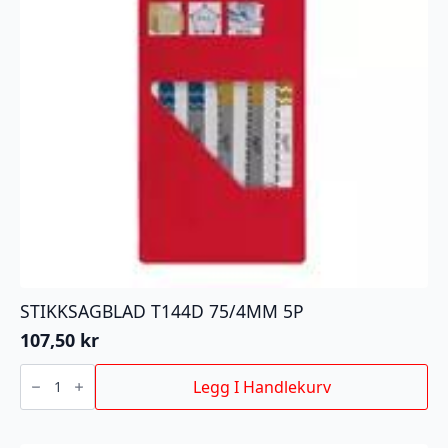
STIKKSAGBLAD T144D 75/4MM 5P
107,50
kr
STIKKSAGBLAD
T144D
Legg I Handlekurv
75/4MM
5P
antall