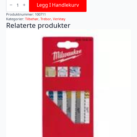
LANGE
Legg I Handlekurv
12X600
MM
Produktnummer:
100711
antall
Kategorier:
Tilbehør
,
Trebor
,
Verktøy
Relaterte produkter