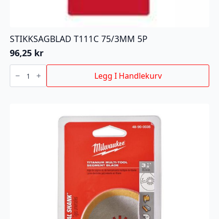
STIKKSAGBLAD T111C 75/3MM 5P
96,25
kr
STIKKSAGBLAD
T111C
Legg I Handlekurv
75/3MM
5P
antall