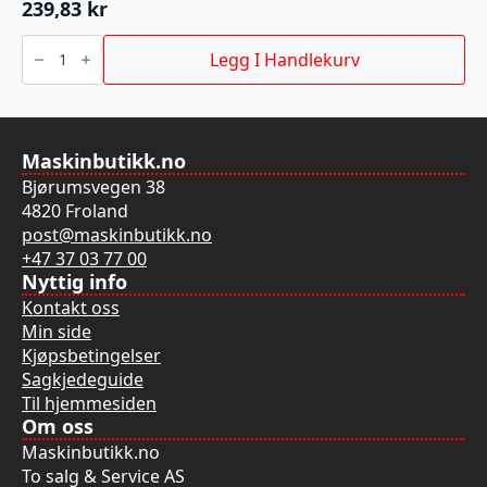
239,83
kr
SEGMENTSAGBLAD
80MM
Legg I Handlekurv
antall
Maskinbutikk.no
Bjørumsvegen 38
4820 Froland
post@maskinbutikk.no
+47 37 03 77 00
Nyttig info
Kontakt oss
Min side
Kjøpsbetingelser
Sagkjedeguide
Til hjemmesiden
Om oss
Maskinbutikk.no
To salg & Service AS