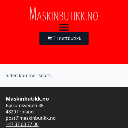
Til nettbutikk
Sign Up
Siden kommer snart...
Maskinbutikk.no
Bjørumsvegen 38
4820 Froland
post@maskinbutikk.no
+47 37 03 77 00