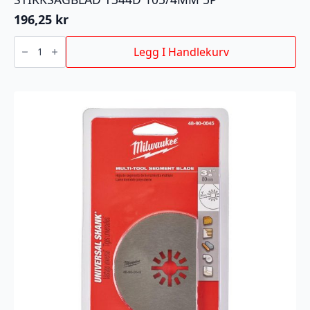
196,25
kr
STIKKSAGBLAD
T344D
Legg I Handlekurv
105/4MM
5P
antall