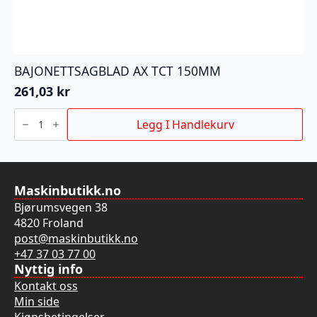
BAJONETTSAGBLAD AX TCT 150MM
261,03
kr
BAJONETTSAGBLAD
AX
Legg I Handlekurv
TCT
150MM
antall
Maskinbutikk.no
Bjørumsvegen 38
4820 Froland
post@maskinbutikk.no
+47 37 03 77 00
Nyttig info
Kontakt oss
Min side
Kjøpsbetingelser