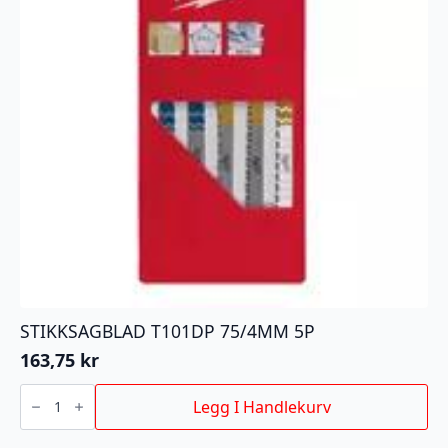
STIKKSAGBLAD T101DP 75/4MM 5P
163,75
kr
STIKKSAGBLAD
T101DP
Legg I Handlekurv
75/4MM
5P
antall