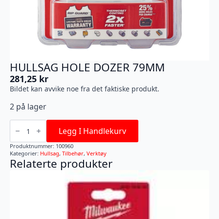
HULLSAG HOLE DOZER 79MM
281,25
kr
Bildet kan avvike noe fra det faktiske produkt.
2 på lager
HULLSAG
HOLE
Legg I Handlekurv
DOZER
79MM
Produktnummer:
100960
antall
Kategorier:
Hullsag
,
Tilbehør
,
Verktøy
Relaterte produkter