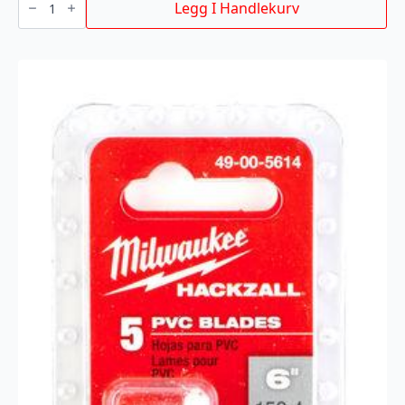
TO
Legg I Handlekurv
NITR
300MM
5P
antall