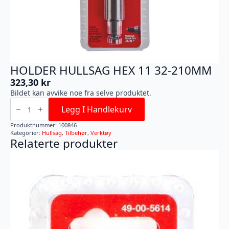
HOLDER HULLSAG HEX 11 32-210MM
323,30
kr
Bildet kan avvike noe fra selve produktet.
HOLDER
HULLSAG
Legg I Handlekurv
HEX
11
Produktnummer:
100846
32-
Kategorier:
Hullsag
,
Tilbehør
,
Verktøy
210MM
Relaterte produkter
antall