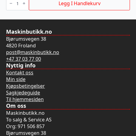
T101DP
Legg I Handlekurv
105/4MM
5P
antall
Maskinbutikk.no
Bjørumsvegen 38
4820 Froland
post@maskinbutikk.no
+47 37 03 77 00
Nyttig info
Kontakt oss
Min side
Kjøpsbetingelser
Sagkjedeguide
Til hjemmesiden
Om oss
Maskinbutikk.no
To salg & Service AS
Org: 971 506 857
Bjørumsvegen 38