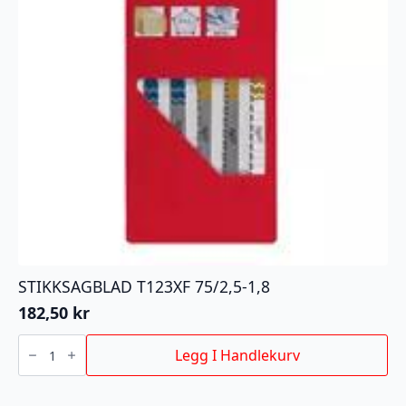
STIKKSAGBLAD T123XF 75/2,5-1,8
182,50
kr
STIKKSAGBLAD
T123XF
Legg I Handlekurv
75/2,5-
1,8
antall