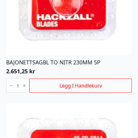
BAJONETTSAGBL TO NITR 230MM 5P
2.651,25
kr
BAJONETTSAGBL
TO
Legg I Handlekurv
NITR
230MM
5P
antall