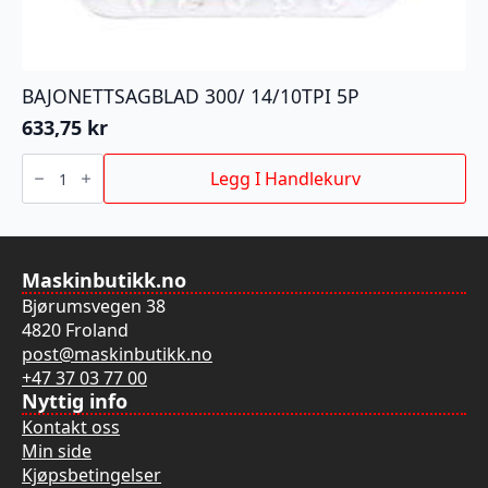
BAJONETTSAGBLAD 300/ 14/10TPI 5P
633,75
kr
BAJONETTSAGBLAD
300/
Legg I Handlekurv
14/10TPI
5P
antall
Maskinbutikk.no
Bjørumsvegen 38
4820 Froland
post@maskinbutikk.no
+47 37 03 77 00
Nyttig info
Kontakt oss
Min side
Kjøpsbetingelser