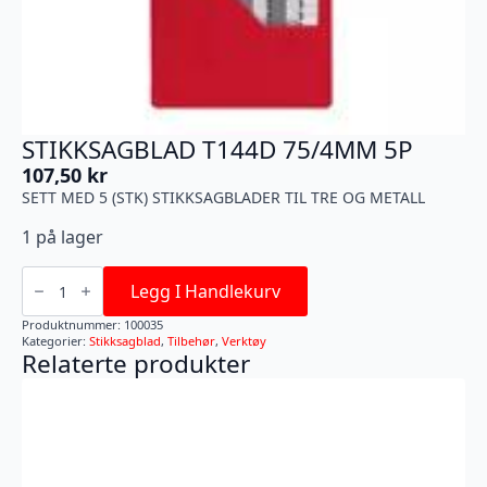
STIKKSAGBLAD T144D 75/4MM 5P
107,50
kr
SETT MED 5 (STK) STIKKSAGBLADER TIL TRE OG METALL
1 på lager
STIKKSAGBLAD
T144D
Legg I Handlekurv
75/4MM
5P
Produktnummer:
100035
antall
Kategorier:
Stikksagblad
,
Tilbehør
,
Verktøy
Relaterte produkter