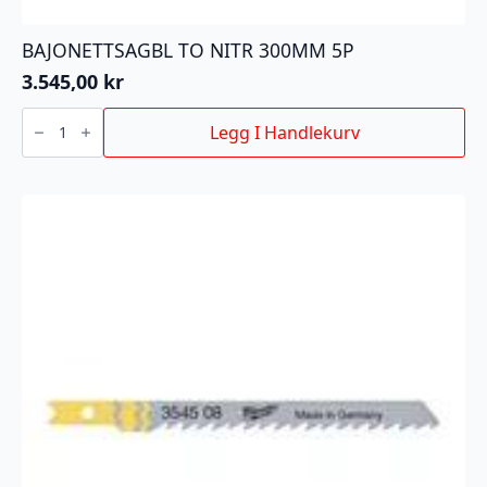
BAJONETTSAGBL TO NITR 300MM 5P
3.545,00
kr
BAJONETTSAGBL
TO
Legg I Handlekurv
NITR
300MM
5P
antall