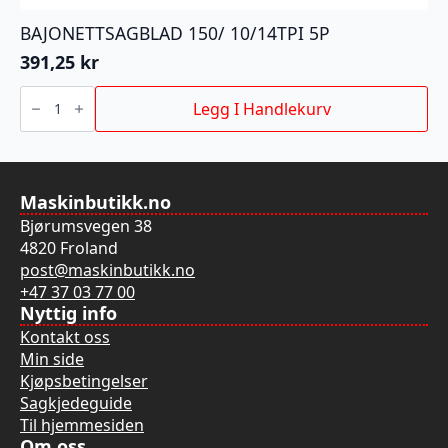
BAJONETTSAGBLAD 150/ 10/14TPI 5P
391,25
kr
BAJONETTSAGBLAD
150/
Legg I Handlekurv
10/14TPI
5P
antall
Maskinbutikk.no
Bjørumsvegen 38
4820 Froland
post@maskinbutikk.no
+47 37 03 77 00
Nyttig info
Kontakt oss
Min side
Kjøpsbetingelser
Sagkjedeguide
Til hjemmesiden
Om oss