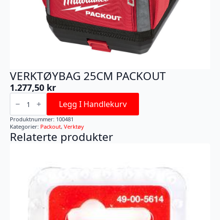
VERKTØYBAG 25CM PACKOUT
1.277,50
kr
VERKTØYBAG
25CM
Legg I Handlekurv
PACKOUT
antall
Produktnummer:
100481
Kategorier:
Packout
,
Verktøy
Relaterte produkter