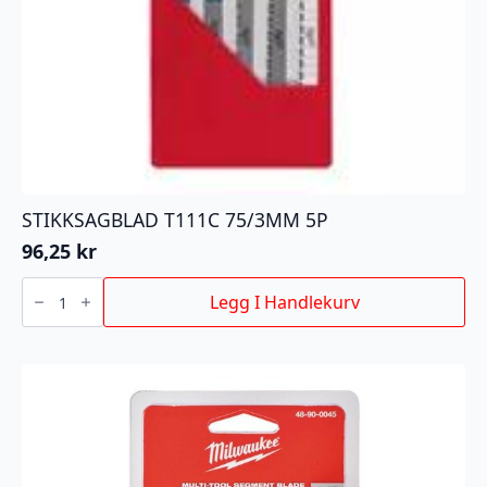
STIKKSAGBLAD T111C 75/3MM 5P
96,25
kr
STIKKSAGBLAD
T111C
Legg I Handlekurv
75/3MM
5P
antall