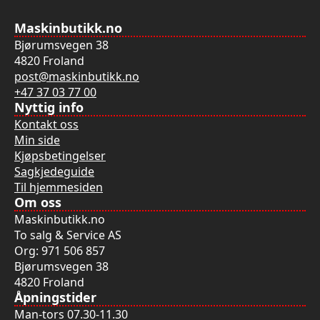
Maskinbutikk.no
Bjørumsvegen 38
4820 Froland
post@maskinbutikk.no
+47 37 03 77 00
Nyttig info
Kontakt oss
Min side
Kjøpsbetingelser
Sagkjedeguide
Til hjemmesiden
Om oss
Maskinbutikk.no
To salg & Service AS
Org: 971 506 857
Bjørumsvegen 38
4820 Froland
Åpningstider
Man-tors 07.30-11.30