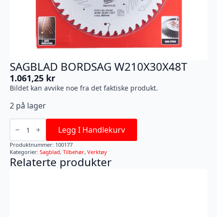
SAGBLAD BORDSAG W210X30X48T
1.061,25
kr
Bildet kan avvike noe fra det faktiske produkt.
2 på lager
SAGBLAD
BORDSAG
Legg I Handlekurv
W210X30X48T
antall
Produktnummer:
100177
Kategorier:
Sagblad
,
Tilbehør
,
Verktøy
Relaterte produkter