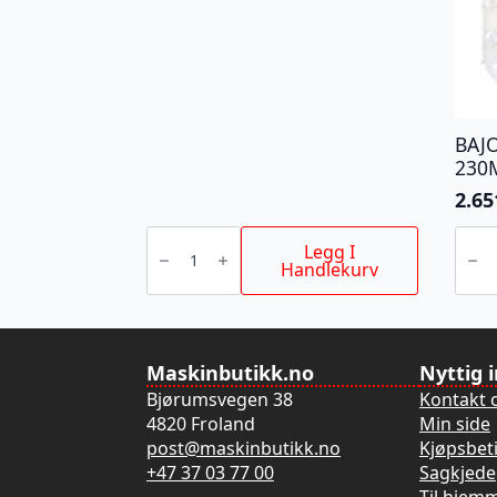
BAJ
230
2.65
BAJONETTSAGBLAD
BAJO
AX
TO
Legg I
TCT
NITR
Handlekurv
150MM
230
antall
5P
antall
Maskinbutikk.no
Nyttig 
Bjørumsvegen 38
Kontakt 
4820 Froland
Min side
post@maskinbutikk.no
Kjøpsbet
+47 37 03 77 00
Sagkjede
Til hjem