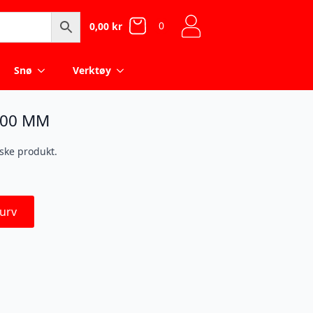
0
0,00
kr
Snø
Verktøy
600 MM
iske produkt.
urv