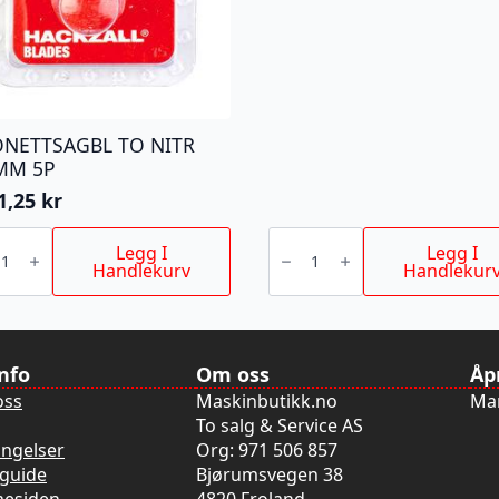
ONETTSAGBL TO NITR
MM 5P
1,25
kr
NETTSAGBL
FUGEBLAD
antall
Legg I
Legg I
Handlekurv
Handlekur
MM
info
Om oss
Åp
oss
Maskinbutikk.no
Man
To salg & Service AS
ingelser
Org: 971 506 857
guide
Bjørumsvegen 38
mesiden
4820 Froland