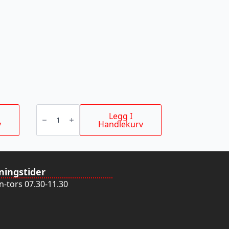
STIKKSAGBLAD
T127D
Legg I
75/3MM
v
Handlekurv
5P
antall
ningstider
-tors 07.30-11.30