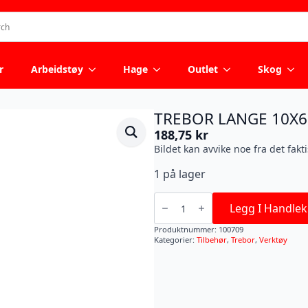
r
Arbeidstøy
Hage
Outlet
Skog
TREBOR LANGE 10X
188,75
kr
Bildet kan avvike noe fra det fakt
1 på lager
TREBOR
LANGE
Legg I Handlek
10X600
MM
Produktnummer:
100709
antall
Kategorier:
Tilbehør
,
Trebor
,
Verktøy