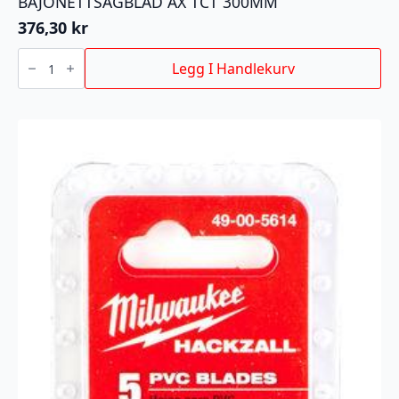
BAJONETTSAGBLAD AX TCT 300MM
376,30
kr
BAJONETTSAGBLAD
AX
Legg I Handlekurv
TCT
300MM
antall