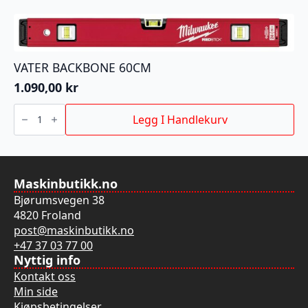
5P
antall
VATER BACKBONE 60CM
1.090,00
kr
VATER
BACKBONE
Legg I Handlekurv
60CM
antall
Maskinbutikk.no
Bjørumsvegen 38
4820 Froland
post@maskinbutikk.no
+47 37 03 77 00
Nyttig info
Kontakt oss
Min side
Kjøpsbetingelser