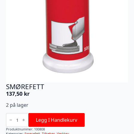
SMØREFETT
137,50
kr
2 på lager
SMØREFETT
antall
Legg I Handlekurv
Produktnummer:
100808
Kategorier:
Smørefett
,
Tilbehør
,
Verktøy