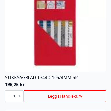
STIKKSAGBLAD T344D 105/4MM 5P
196,25
kr
STIKKSAGBLAD
T344D
Legg I Handlekurv
105/4MM
5P
antall