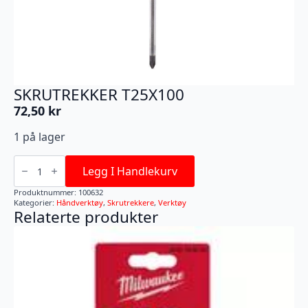
SKRUTREKKER T25X100
72,50
kr
1 på lager
SKRUTREKKER
T25X100
Legg I Handlekurv
antall
Produktnummer:
100632
Kategorier:
Håndverktøy
,
Skrutrekkere
,
Verktøy
Relaterte produkter