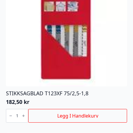
STIKKSAGBLAD T123XF 75/2,5-1,8
182,50
kr
STIKKSAGBLAD
T123XF
Legg I Handlekurv
75/2,5-
1,8
antall