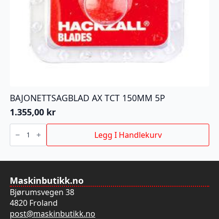
BAJONETTSAGBLAD AX TCT 150MM 5P
1.355,00
kr
BAJONETTSAGBLAD
AX
Legg I Handlekurv
TCT
150MM
5P
antall
Maskinbutikk.no
Bjørumsvegen 38
4820 Froland
post@maskinbutikk.no