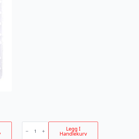
FUGEBLAD
antall
Legg I
v
Handlekurv