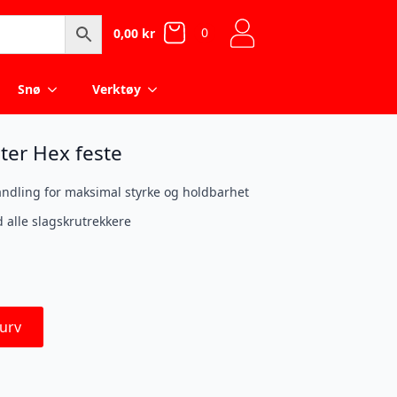
0
0,00
kr
Snø
Verktøy
er Hex feste
andling for maksimal styrke og holdbarhet
 alle slagskrutrekkere
urv