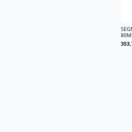
SEG
80
353