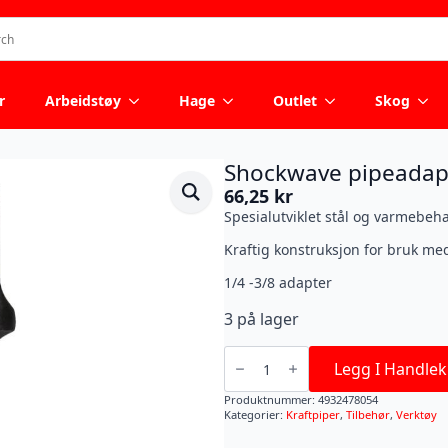
r
Arbeidstøy
Hage
Outlet
Skog
Shockwave pipeadapt
66,25
kr
Spesialutviklet stål og varmebeh
Kraftig konstruksjon for bruk med
1/4 -3/8 adapter
3 på lager
Shockwave
pipeadapter
Legg I Handlek
Hex
feste
Produktnummer:
4932478054
antall
Kategorier:
Kraftpiper
,
Tilbehør
,
Verktøy