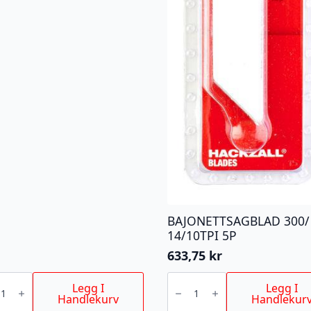
BAJONETTSAGBLAD 300/
14/10TPI 5P
633,75
kr
ENTSAGBLAD
BAJONETTSAGBLAD
300/
Legg I
Legg I
M
14/10TPI
Handlekurv
Handlekur
5P