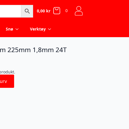
0
0,00
kr
Snø
Verktøy
mm 225mm 1,8mm 24T
 produkt.
urv