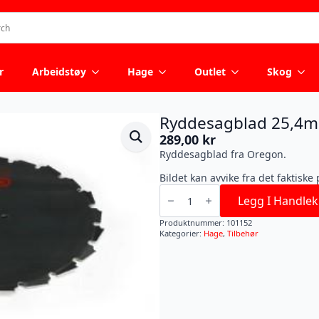
r
Arbeidstøy
Hage
Outlet
Skog
Ryddesagblad 25,4
289,00
kr
Ryddesagblad fra Oregon.
Bildet kan avvike fra det faktiske
Ryddesagblad
25,4mm
Legg I Handlek
225mm
1,8mm
Produktnummer:
101152
24T
Kategorier:
Hage
,
Tilbehør
antall