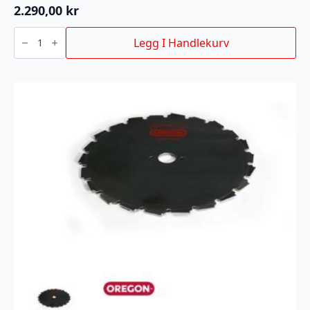
2.290,00
kr
Trimmerhode
Jet-
Legg I Handlekurv
fit
og
Techni
blade
sett
antall