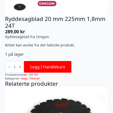
Ryddesagblad 20 mm 225mm 1,8mm
24T
289,00
kr
Ryddesagblad fra Oregon.
Bildet kan avvike fra det faktiske produkt.
1 på lager
Ryddesagblad
20
Legg I Handlekurv
mm
225mm
Produktnummer:
101153
1,8mm
Kategorier:
Hage
,
Tilbehør
24T
Relaterte produkter
antall