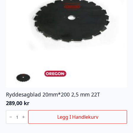
Ryddesagblad 20mm*200 2,5 mm 22T
289,00
kr
Ryddesagblad
20mm*200
Legg I Handlekurv
2,5
mm
22T
antall