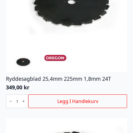
Ryddesagblad 25,4mm 225mm 1,8mm 24T
349,00
kr
Ryddesagblad
25,4mm
Legg I Handlekurv
225mm
1,8mm
24T
antall