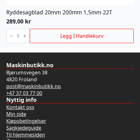
Ryddesagblad 20mm 200mm 1,5mm 22T
289,00
kr
Ryddesagblad
20mm
Legg I Handlekurv
200mm
1,5mm
22T
antall
Maskinbutikk.no
Bjørumsvegen 38
4820 Froland
post@maskinbutikk.no
+47 37 03 77 00
Nyttig info
Kontakt oss
Min side
Kjøpsbetingelser
Sagkjedeguide
Til hjemmesiden