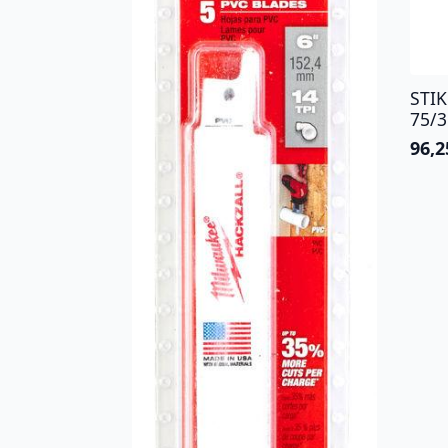
STI
75/
96,