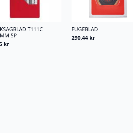
KKSAGBLAD T111C
FUGEBLAD
3MM 5P
290,44
kr
25
kr