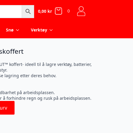
0
0,00
kr
Snø
Verktøy
skoffert
koffert- ideell til å lagre verktøy, batterier,
tyr.
se lagring etter deres behov.
oldbarhet på arbeidsplassen.
for å forhindre regn og rusk på arbeidsplassen.
urv