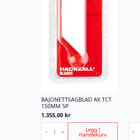
BAJONETTSAGBLAD AX TCT
150MM 5P
1.355,00
kr
BAJONETTSAGBLAD
STIK
AX
T111
Legg I
TCT
75/3
Handlekurv
150MM
5P