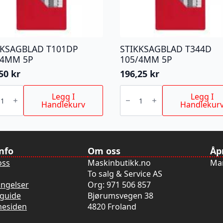
KKSAGBLAD T101DP
STIKKSAGBLAD T344D
/4MM 5P
105/4MM 5P
,50
kr
196,25
kr
KSAGBLAD
STIKKSAGBLAD
DP
T344D
Legg I
Legg I
4MM
105/4MM
Handlekurv
Handlekur
5P
antall
info
Om oss
Åp
oss
Maskinbutikk.no
Man
To salg & Service AS
ingelser
Org: 971 506 857
guide
Bjørumsvegen 38
mesiden
4820 Froland