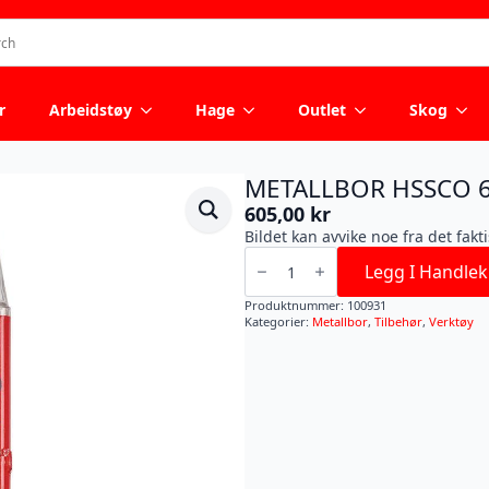
r
Arbeidstøy
Hage
Outlet
Skog
METALLBOR HSSCO 
605,00
kr
Bildet kan avvike noe fra det fakt
METALLBOR
HSSCO
Legg I Handlek
6X93MM
10P
Produktnummer:
100931
antall
Kategorier:
Metallbor
,
Tilbehør
,
Verktøy