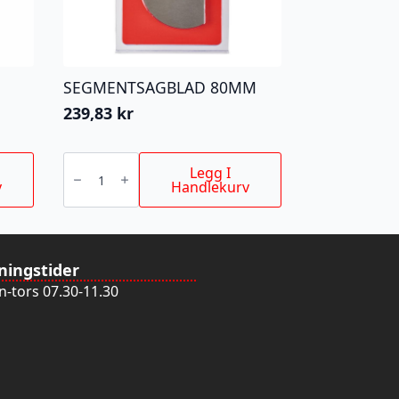
SEGMENTSAGBLAD 80MM
239,83
kr
SEGMENTSAGBLAD
80MM
Legg I
antall
v
Handlekurv
ningstider
-tors 07.30-11.30