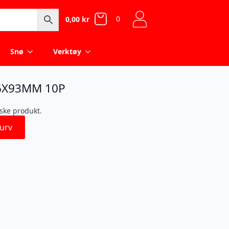
0
0,00
kr
Snø
Verktøy
6X93MM 10P
iske produkt.
urv