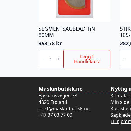
SEGMENTSAGBLAD TiN
STI
80MM
105
353,78
kr
282
SEGMENTSAGBLAD
STIK
TiN
T101
Legg I
80MM
105/
Handlekurv
antall
5P
antall
Maskinbutikk.no
Nyttig 
Bjørumsvegen 38
Kontakt 
4820 Froland
Min side
post@maskinbutikk.no
Kjøpsbet
+47 37 03 77 00
Sagkjede
Til hjem