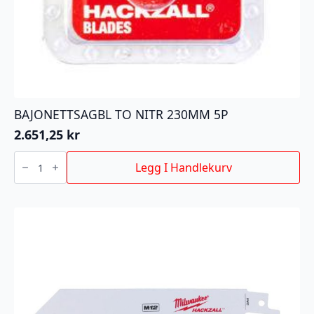
BAJONETTSAGBL TO NITR 230MM 5P
2.651,25
kr
BAJONETTSAGBL
TO
Legg I Handlekurv
NITR
230MM
5P
antall