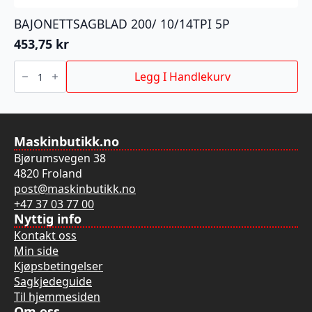
BAJONETTSAGBLAD 200/ 10/14TPI 5P
453,75
kr
BAJONETTSAGBLAD
200/
Legg I Handlekurv
10/14TPI
5P
antall
Maskinbutikk.no
Bjørumsvegen 38
4820 Froland
post@maskinbutikk.no
+47 37 03 77 00
Nyttig info
Kontakt oss
Min side
Kjøpsbetingelser
Sagkjedeguide
Til hjemmesiden
Om oss