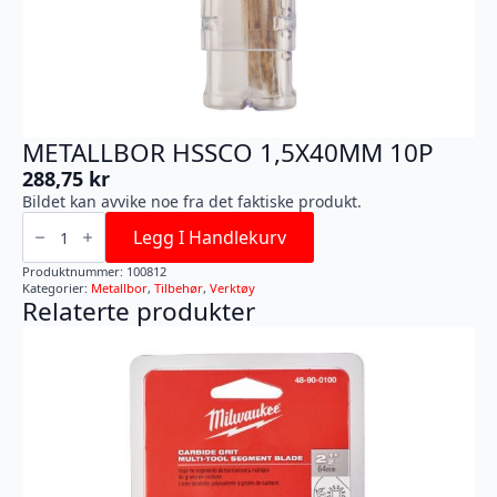
METALLBOR HSSCO 1,5X40MM 10P
288,75
kr
Bildet kan avvike noe fra det faktiske produkt.
METALLBOR
HSSCO
Legg I Handlekurv
1,5X40MM
10P
Produktnummer:
100812
antall
Kategorier:
Metallbor
,
Tilbehør
,
Verktøy
Relaterte produkter