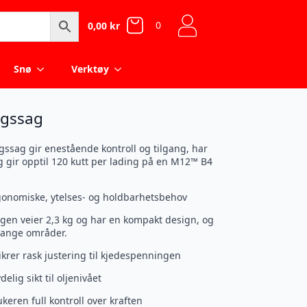
0
0,00
kr
Snø
Verktøy
ngssag
ag gir enestående kontroll og tilgang, har
g gir opptil 120 kutt per lading på en M12™ B4
gonomiske, ytelses- og holdbarhetsbehov
gen veier 2,3 kg og har en kompakt design, og
trange områder.
ikrer rask justering til kjedespenningen
elig sikt til oljenivået
keren full kontroll over kraften