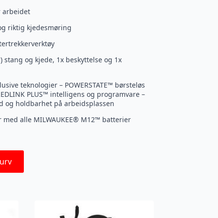
r arbeidet
og riktig kjedesmøring
ertrekkerverktøy
 stang og kjede, 1x beskyttelse og 1x
lusive teknologier – POWERSTATE™ børsteløs
REDLINK PLUS™ intelligens og programvare –
tid og holdbarhet på arbeidsplassen
rer med alle MILWAUKEE® M12™ batterier
urv