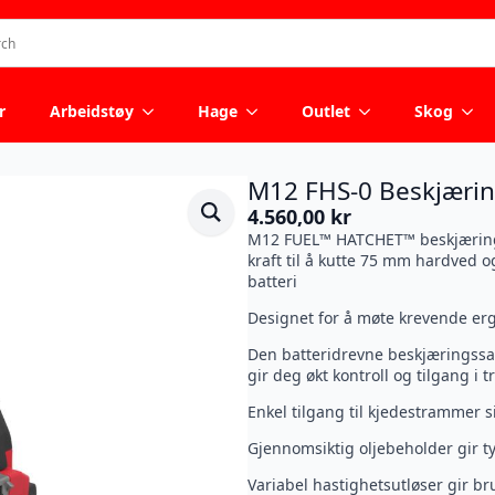
r
Arbeidstøy
Hage
Outlet
Skog
M12 FHS-0 Beskjæri
4.560,00
kr
M12 FUEL™ HATCHET™ beskjæringss
kraft til å kutte 75 mm hardved o
batteri
Designet for å møte krevende er
Den batteridrevne beskjæringssa
gir deg økt kontroll og tilgang i 
Enkel tilgang til kjedestrammer s
Gjennomsiktig oljebeholder gir tyd
Variabel hastighetsutløser gir bru