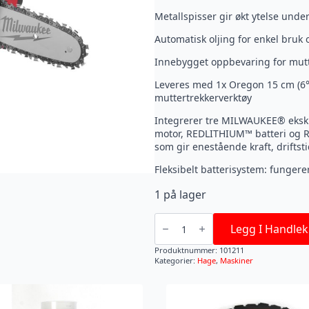
Metallspisser gir økt ytelse unde
Automatisk oljing for enkel bruk 
Innebygget oppbevaring for mutt
Leveres med 1x Oregon 15 cm (6°)
muttertrekkerverktøy
Integrerer tre MILWAUKEE® eksk
motor, REDLITHIUM™ batteri og 
som gir enestående kraft, drifts
Fleksibelt batterisystem: funge
1 på lager
M12
FHS-
Legg I Handlek
0
Beskjæringssag
Produktnummer:
101211
antall
Kategorier:
Hage
,
Maskiner