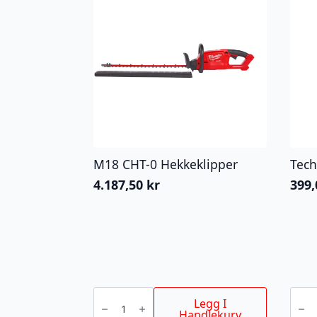
M18 CHT-0 Hekkeklipper
Tech
4.187,50
kr
399
M18
Techn
CHT-
blade
Legg I
0
gul
Handlekurv