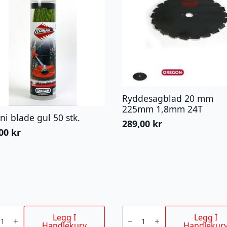
Ryddesagblad 20 mm
225mm 1,8mm 24T
ni blade gul 50 stk.
289,00
kr
,00
kr
i
Ryddesagblad
20
Legg I
Legg I
mm
Handlekurv
Handlekur