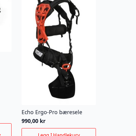
Echo Ergo-Pro bæresele
990,00
kr
v
Legg I Handlekurv