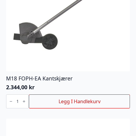
M18 FOPH-EA Kantskjærer
2.344,00
kr
M18
FOPH-
Legg I Handlekurv
EA
Kantskjærer
antall