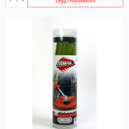
Legg I Handlekurv
4
tråds
antall