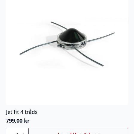
Jet fit 4 tråds
799,00
kr
Jet
fit