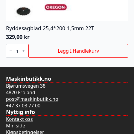
Ryddesagblad 25,4*200 1,5mm 22T
329,00
kr
Ryddesagblad
25,4*200
Legg I Handlekurv
1,5mm
22T
antall
Maskinbutikk.no
Bjørumsvegen 38
4820 Froland
post@maskinbutikk.no
+47 37 03 77 00
Nyttig info
Kontakt oss
Min side
Kjøpsbetingelser