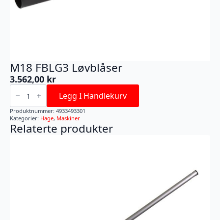
M18 FBLG3 Løvblåser
3.562,00
kr
M18
FBLG3
Legg I Handlekurv
Løvblåser
antall
Produktnummer:
4933493301
Kategorier:
Hage
,
Maskiner
Relaterte produkter