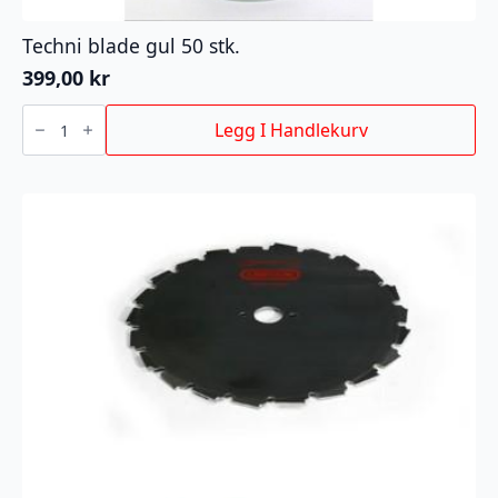
Techni blade gul 50 stk.
399,00
kr
Techni
blade
Legg I Handlekurv
gul
50
stk.
antall