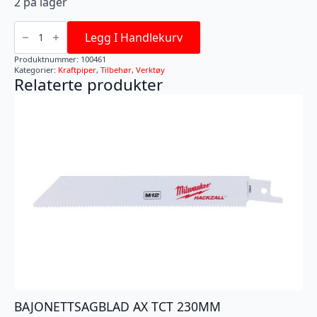
2 på lager
KRAFTPIPE
SHOCKWAVE
Legg I Handlekurv
1/2''
21MM
Produktnummer:
100461
LANG
Kategorier:
Kraftpiper
,
Tilbehør
,
Verktøy
antall
Relaterte produkter
BAJONETTSAGBLAD AX TCT 230MM