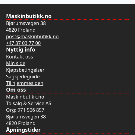
Maskinbutikk.no
Bjørumsvegen 38
4820 Froland
post@maskinbutikk.no
+47 37 03 77 00
Nyttig info
Kontakt oss
Min side
Kjøpsbetingelser
Sagkjedeguide
Til hjemmesiden
Om oss
Maskinbutikk.no
To salg & Service AS
Org: 971 506 857
Bjørumsvegen 38
4820 Froland
Åpningstider