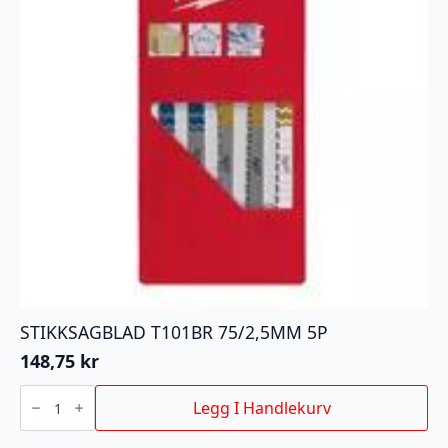
STIKKSAGBLAD T101BR 75/2,5MM 5P
148,75
kr
STIKKSAGBLAD
T101BR
Legg I Handlekurv
75/2,5MM
5P
antall