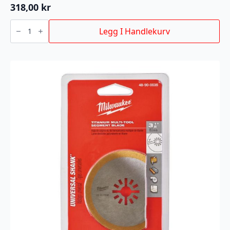
318,00
kr
BAJONETTSAGBLAD
AX
Legg I Handlekurv
TCT
230MM
antall