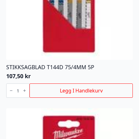
STIKKSAGBLAD T144D 75/4MM 5P
107,50
kr
STIKKSAGBLAD
T144D
Legg I Handlekurv
75/4MM
5P
antall