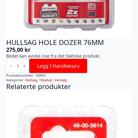
HULLSAG HOLE DOZER 76MM
275,00
kr
Bildet kan avvike noe fra det faktiske produkt.
HULLSAG
HOLE
Legg I Handlekurv
DOZER
76MM
Produktnummer:
100951
antall
Kategorier:
Hullsag
,
Tilbehør
,
Verktøy
Relaterte produkter