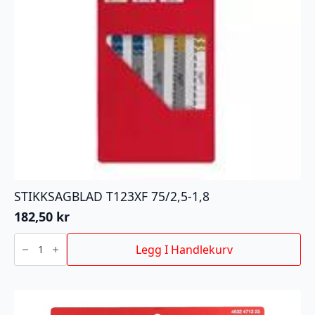
STIKKSAGBLAD T123XF 75/2,5-1,8
182,50
kr
STIKKSAGBLAD
T123XF
Legg I Handlekurv
75/2,5-
1,8
antall