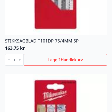
STIKKSAGBLAD T101DP 75/4MM 5P
163,75
kr
STIKKSAGBLAD
T101DP
Legg I Handlekurv
75/4MM
5P
antall