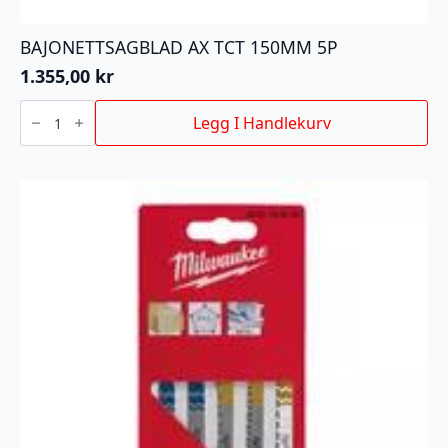
BAJONETTSAGBLAD AX TCT 150MM 5P
1.355,00
kr
BAJONETTSAGBLAD
AX
Legg I Handlekurv
TCT
150MM
5P
antall