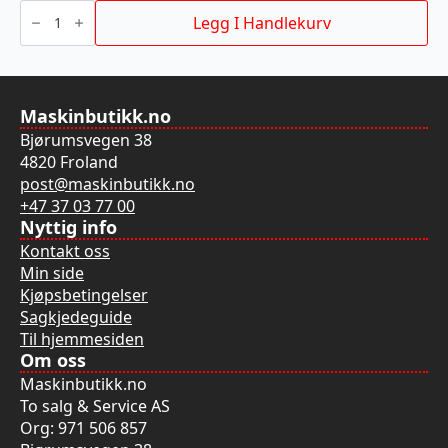
SAGBLAD
BORDSAG
Legg I Handlekurv
W210X30X48T
antall
Maskinbutikk.no
Bjørumsvegen 38
4820 Froland
post@maskinbutikk.no
+47 37 03 77 00
Nyttig info
Kontakt oss
Min side
Kjøpsbetingelser
Sagkjedeguide
Til hjemmesiden
Om oss
Maskinbutikk.no
To salg & Service AS
Org: 971 506 857