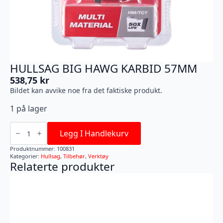
HULLSAG BIG HAWG KARBID 57MM
538,75
kr
Bildet kan avvike noe fra det faktiske produkt.
1 på lager
HULLSAG
BIG
Legg I Handlekurv
HAWG
KARBID
Produktnummer:
100831
57MM
Kategorier:
Hullsag
,
Tilbehør
,
Verktøy
antall
Relaterte produkter