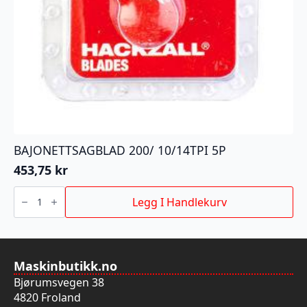
BAJONETTSAGBLAD 200/ 10/14TPI 5P
453,75
kr
BAJONETTSAGBLAD
200/
Legg I Handlekurv
10/14TPI
5P
antall
Maskinbutikk.no
Bjørumsvegen 38
4820 Froland