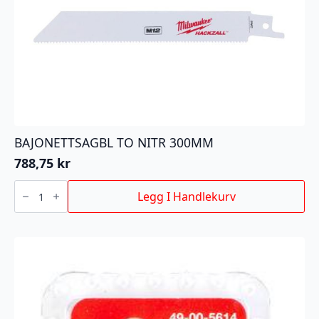
BAJONETTSAGBL TO NITR 300MM
788,75
kr
BAJONETTSAGBL
TO
Legg I Handlekurv
NITR
300MM
antall