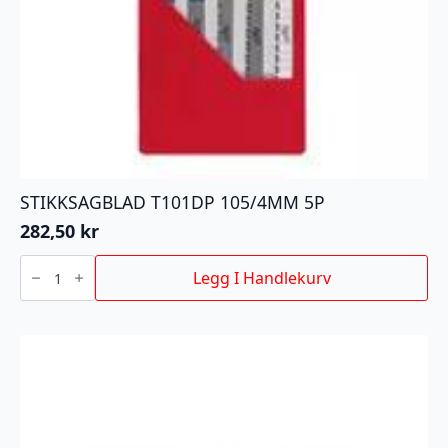
STIKKSAGBLAD T101DP 105/4MM 5P
282,50
kr
STIKKSAGBLAD
T101DP
Legg I Handlekurv
105/4MM
5P
antall