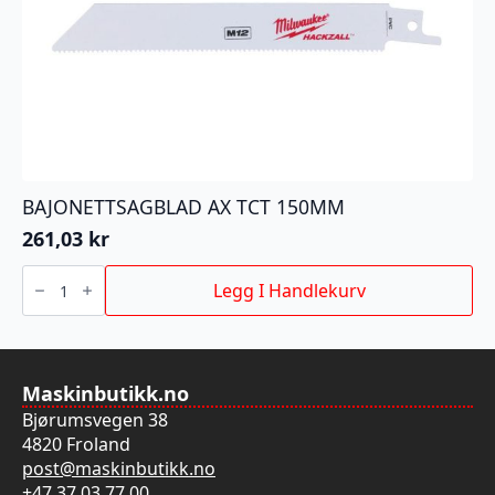
BAJONETTSAGBLAD AX TCT 150MM
261,03
kr
BAJONETTSAGBLAD
AX
Legg I Handlekurv
TCT
150MM
antall
Maskinbutikk.no
Bjørumsvegen 38
4820 Froland
post@maskinbutikk.no
+47 37 03 77 00