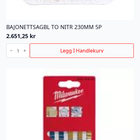
BAJONETTSAGBL TO NITR 230MM 5P
2.651,25
kr
BAJONETTSAGBL
TO
Legg I Handlekurv
NITR
230MM
5P
antall