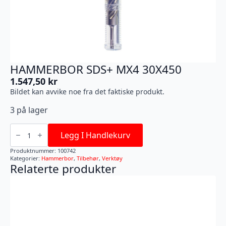
HAMMERBOR SDS+ MX4 30X450
1.547,50
kr
Bildet kan avvike noe fra det faktiske produkt.
3 på lager
HAMMERBOR
SDS+
Legg I Handlekurv
MX4
30X450
Produktnummer:
100742
antall
Kategorier:
Hammerbor
,
Tilbehør
,
Verktøy
Relaterte produkter