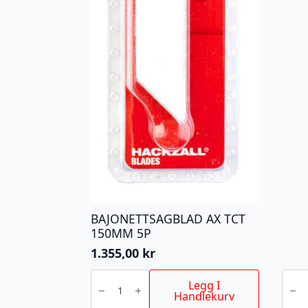
BAJONETTSAGBLAD AX TCT
150MM 5P
1.355,00
kr
BAJONETTSAGBLAD
STIK
AX
T123
Legg I
TCT
75/2,
Handlekurv
150MM
1,8