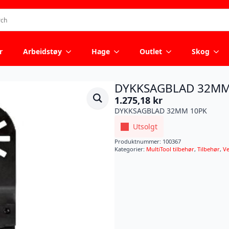
r
Arbeidstøy
Hage
Outlet
Skog
DYKKSAGBLAD 32MM
1.275,18
kr
DYKKSAGBLAD 32MM 10PK
Utsolgt
Produktnummer:
100367
Kategorier:
MultiTool tilbehør
,
Tilbehør
,
Ve