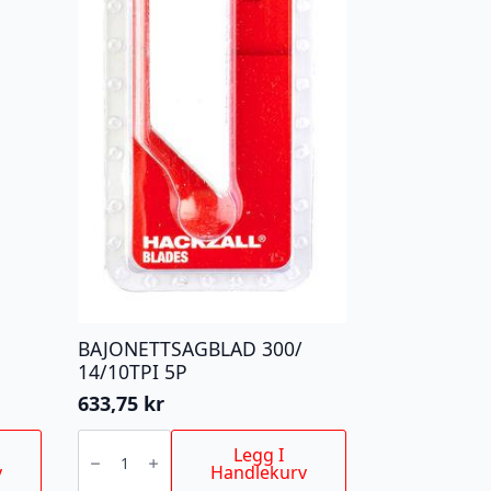
BAJONETTSAGBLAD 300/
14/10TPI 5P
633,75
kr
BAJONETTSAGBLAD
300/
Legg I
14/10TPI
v
Handlekurv
5P