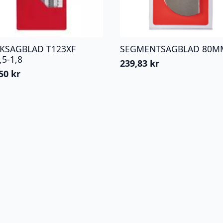
KKSAGBLAD T123XF
SEGMENTSAGBLAD 80M
,5-1,8
239,83
kr
,50
kr