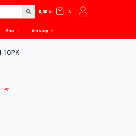
0
0,00
kr
Snø
Verktøy
 10PK
rktøy