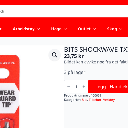
r
Arbeidstøy
Hage
Outlet
Skog
BITS SHOCKWAVE T
23,75
kr
Bildet kan avvike noe fra det fakt
3 på lager
BITS
SHOCKWAVE
Legg I Handlek
TX30X25MM
2PK
Produktnummer:
100639
antall
Kategorier:
Bits
,
Tilbehør
,
Verktøy