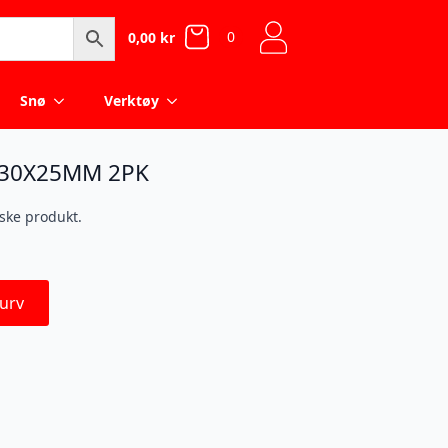
0
0,00
kr
Snø
Verktøy
X30X25MM 2PK
iske produkt.
urv