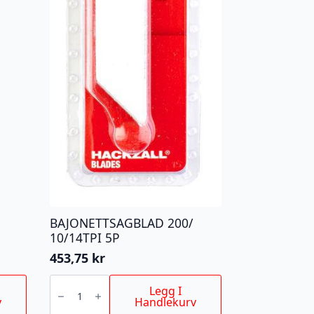
BAJONETTSAGBLAD 200/
10/14TPI 5P
453,75
kr
BAJONETTSAGBLAD
200/
Legg I
10/14TPI
v
Handlekurv
5P