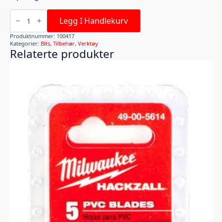
BITS
SHOCKWAVE
Legg I Handlekurv
TX25X50MM
CD
Produktnummer:
100417
10P
Kategorier:
Bits
,
Tilbehør
,
Verktøy
antall
Relaterte produkter