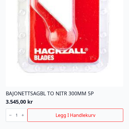
BAJONETTSAGBL TO NITR 300MM 5P
3.545,00
kr
BAJONETTSAGBL
TO
Legg I Handlekurv
NITR
300MM
5P