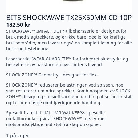
BITS SHOCKWAVE TX25X50MM CD 10P
182,50
kr
SHOCKWAVE™ IMPACT DUTY-tilbehørsserie er designet for
bruk med slagtrekkere, og er ikke bare ideelle for kraftige
bruksområder, men leverer også en komplett løsning for alle
bore- og festebehov.
Laserherdet WEAR GUARD TIP™ for forbedret slitestyrke og
beskyttelse av passformen over bittens levetid.
SHOCK ZONE™ Geometry – designet for flex:
SHOCK ZONE™ reduserer belastningen ved spissen, noe
som resulterer i mindre sprekker. Kombinasjonen av SHOCK
ZONE™ design og spesiell varmebehandling absorberer støt
og lar biten følge med fjærlignende handling.
Spesielt framstilt stål – MILWAUKEE®s spesielle
metallformular gjør at SHOCKWAVE™ bits er mer
motstandsdyktige mot støt fra slagfunksjoner.
1 på lager