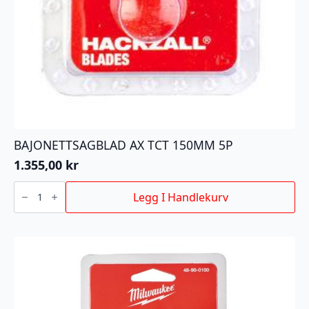
BAJONETTSAGBLAD AX TCT 150MM 5P
1.355,00
kr
BAJONETTSAGBLAD
AX
Legg I Handlekurv
TCT
150MM
5P
antall