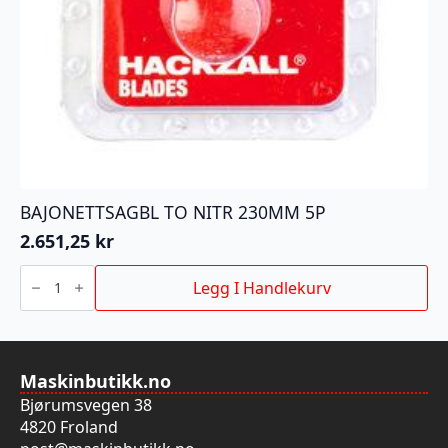
BAJONETTSAGBL TO NITR 230MM 5P
2.651,25
kr
BAJONETTSAGBL
TO
Legg I Handlekurv
NITR
230MM
5P
antall
Maskinbutikk.no
Bjørumsvegen 38
4820 Froland