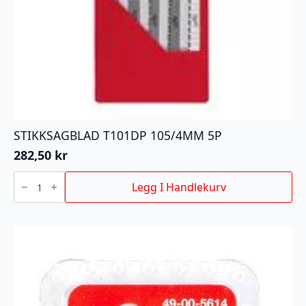
STIKKSAGBLAD T101DP 105/4MM 5P
282,50
kr
STIKKSAGBLAD
T101DP
Legg I Handlekurv
105/4MM
5P
antall