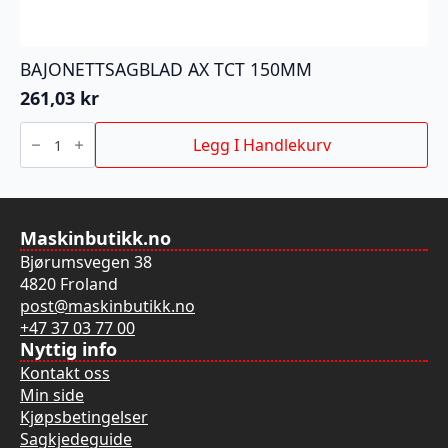
BAJONETTSAGBLAD AX TCT 150MM
261,03
kr
BAJONETTSAGBLAD
AX
Legg I Handlekurv
TCT
150MM
antall
Maskinbutikk.no
Bjørumsvegen 38
4820 Froland
post@maskinbutikk.no
+47 37 03 77 00
Nyttig info
Kontakt oss
Min side
Kjøpsbetingelser
Sagkjedeguide