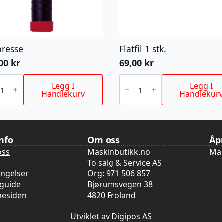
presse
Flatfil 1 stk.
,00
kr
69,00
kr
resse
Flatfil
1
Legg I
Legg I
stk.
Handlekurv
Handlekur
antall
info
Om oss
Åp
oss
Maskinbutikk.no
Man
To salg & Service AS
ingelser
Org: 971 506 857
guide
Bjørumsvegen 38
mesiden
4820 Froland
Utviklet av Digipos AS