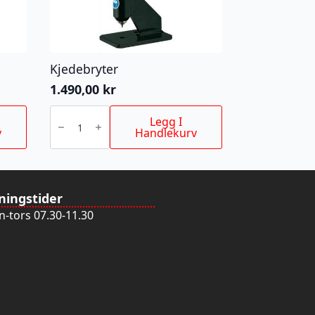
Kjedebryter
1.490,00
kr
Kjedebryter
antall
Legg I
v
Handlekurv
ningstider
-tors 07.30-11.30