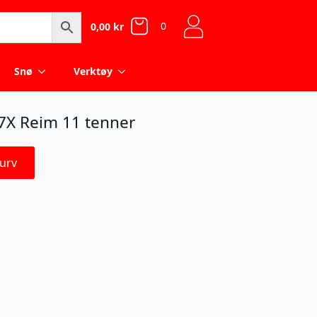
0
0,00
kr
Snø
Verktøy
 47X Reim 11 tenner
urv