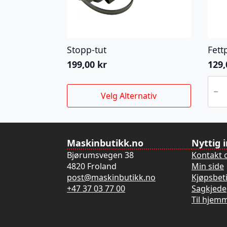
Stopp-tut
Fett
199,00
kr
129
Fettp
antall
Dette
Velg Alternativ
produktet
har
flere
varianter.
Maskinbutikk.no
Nyttig 
Alternativene
Bjørumsvegen 38
Kontakt 
kan
4820 Froland
Min side
velges
post@maskinbutikk.no
Kjøpsbet
på
+47 37 03 77 00
Sagkjede
produktsiden
Til hjem