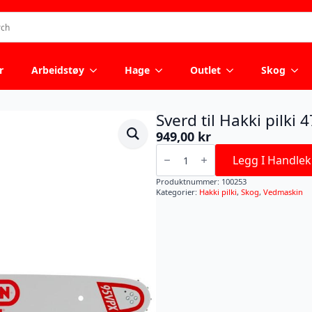
r
Arbeidstøy
Hage
Outlet
Skog
Sverd til Hakki pilki
949,00
kr
Sverd
til
Legg I Handlek
Hakki
pilki
Produktnummer:
100253
47X
Kategorier:
Hakki pilki
,
Skog
,
Vedmaskin
Reim
11
tenner
antall