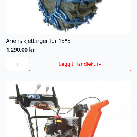
Ariens kjettinger for 15*5
1.290,00
kr
Ariens
kjettinger
Legg I Handlekurv
for
15*5
antall