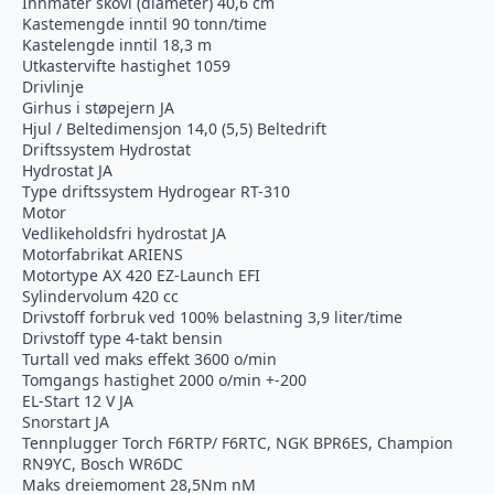
Innmater skovl (diameter) 40,6 cm
Kastemengde inntil 90 tonn/time
Kastelengde inntil 18,3 m
Utkastervifte hastighet 1059
Drivlinje
Girhus i støpejern JA
Hjul / Beltedimensjon 14,0 (5,5) Beltedrift
Driftssystem Hydrostat
Hydrostat JA
Type driftssystem Hydrogear RT-310
Motor
Vedlikeholdsfri hydrostat JA
Motorfabrikat ARIENS
Motortype AX 420 EZ-Launch EFI
Sylindervolum 420 cc
Drivstoff forbruk ved 100% belastning 3,9 liter/time
Drivstoff type 4-takt bensin
Turtall ved maks effekt 3600 o/min
Tomgangs hastighet 2000 o/min +-200
EL-Start 12 V JA
Snorstart JA
Tennplugger Torch F6RTP/ F6RTC, NGK BPR6ES, Champion
RN9YC, Bosch WR6DC
Maks dreiemoment 28,5Nm nM