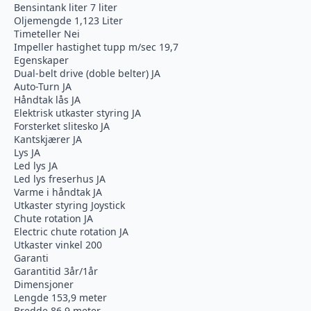
Bensintank liter 7 liter
Oljemengde 1,123 Liter
Timeteller Nei
Impeller hastighet tupp m/sec 19,7
Egenskaper
Dual-belt drive (doble belter) JA
Auto-Turn JA
Håndtak lås JA
Elektrisk utkaster styring JA
Forsterket slitesko JA
Kantskjærer JA
Lys JA
Led lys JA
Led lys freserhus JA
Varme i håndtak JA
Utkaster styring Joystick
Chute rotation JA
Electric chute rotation JA
Utkaster vinkel 200
Garanti
Garantitid 3år/1år
Dimensjoner
Lengde 153,9 meter
Bredde 86,9 meter