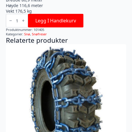
Høyde 116,6 meter
Vekt 176,5 kg
Ariens
Mountaineering
Legg I Handlekurv
32
RT
Produktnummer:
101405
antall
Kategorier:
Snø
,
Snøfreser
Relaterte produkter