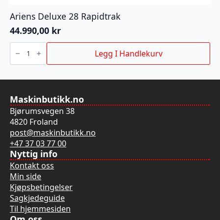
Ariens Deluxe 28 Rapidtrak
44.990,00
kr
Ariens
Deluxe
Legg I Handlekurv
28
Rapidtrak
antall
Maskinbutikk.no
Bjørumsvegen 38
4820 Froland
post@maskinbutikk.no
+47 37 03 77 00
Nyttig info
Kontakt oss
Min side
Kjøpsbetingelser
Sagkjedeguide
Til hjemmesiden
Om oss