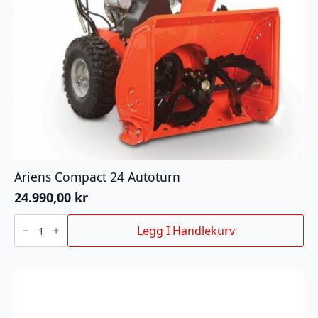
Ariens Compact 24 Autoturn
24.990,00
kr
Ariens
Compact
Legg I Handlekurv
24
Autoturn
antall